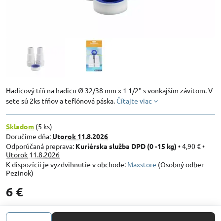
Hadicový tŕň na hadicu Ø 32/38 mm x 1 1/2" s vonkajším závitom. V
sete sú 2ks tŕňov a teflónová páska.
Čítajte viac
Skladom
(
5
ks)
Doručíme dňa:
Utorok
11.8.2026
Kuriérska služba DPD (0 -15 kg)
•
4,90 €
•
Utorok
11.8.2026
Maxstore
(Osobný odber
Pezinok)
6 €