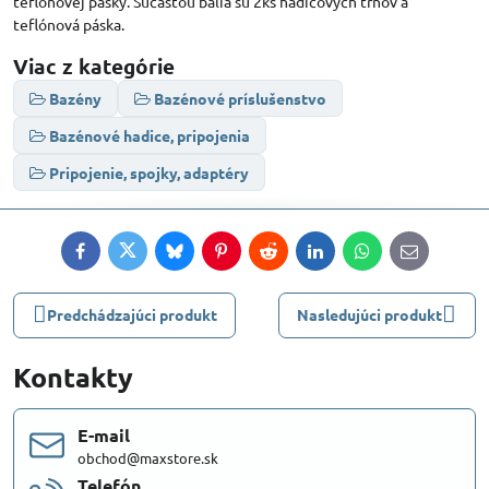
teflónovej pásky. Súčasťou balia sú 2ks hadicových tŕňov a
teflónová páska.
Viac z kategórie
Bazény
Bazénové príslušenstvo
Bazénové hadice, pripojenia
Pripojenie, spojky, adaptéry
Facebook
Twitter
Bluesky
Pinterest
Reddit
LinkedIn
WhatsApp
E-
mail
Predchádzajúci produkt
Nasledujúci produkt
Kontakty
E-mail
obchod@maxstore.sk
Telefón