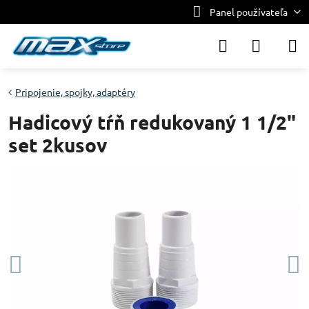
Panel používateľa
Pripojenie, spojky, adaptéry
Hadicový tŕň redukovaný 1 1/2"
set 2kusov