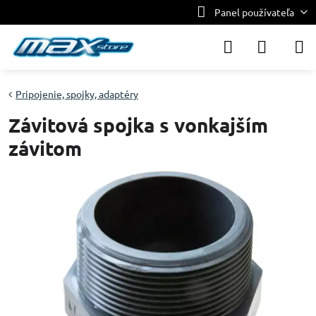
Panel používateľa
Pripojenie, spojky, adaptéry
Závitová spojka s vonkajším
závitom