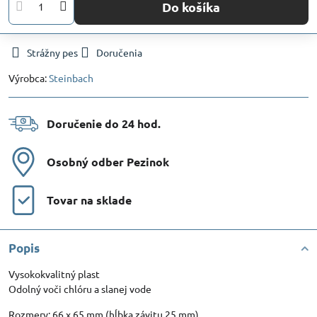
Do košíka
Strážny pes
Doručenia
Výrobca:
Steinbach
Doručenie do 24 hod​.
Osobný odber Pezinok
Tovar na sklade
Popis
Vysokokvalitný plast
Odolný voči chlóru a slanej vode
Rozmery: 66 x 65 mm (hĺbka závitu 25 mm)