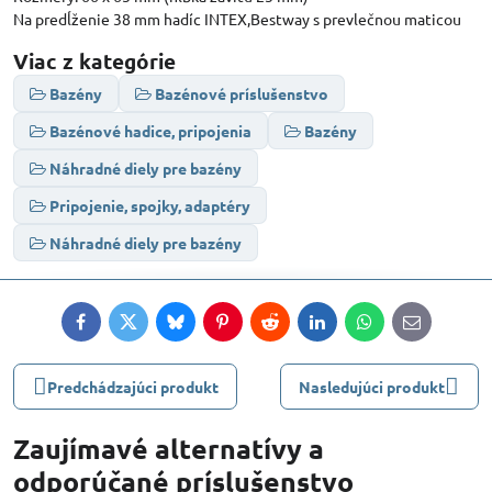
Na predĺženie 38 mm hadíc INTEX,Bestway s prevlečnou maticou
Viac z kategórie
Bazény
Bazénové príslušenstvo
Bazénové hadice, pripojenia
Bazény
Náhradné diely pre bazény
Pripojenie, spojky, adaptéry
Náhradné diely pre bazény
Facebook
Twitter
Bluesky
Pinterest
Reddit
LinkedIn
WhatsApp
E-
mail
Predchádzajúci produkt
Nasledujúci produkt
Zaujímavé alternatívy a
odporúčané príslušenstvo