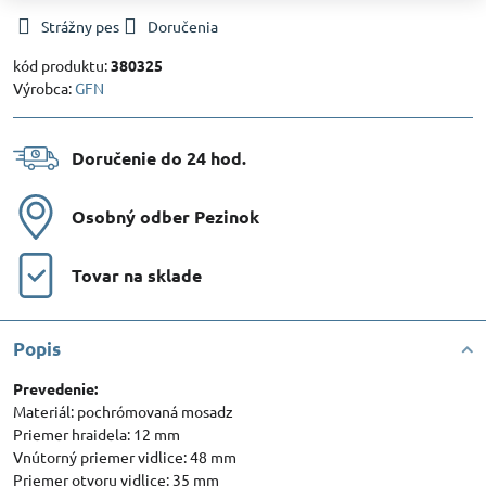
Strážny pes
Doručenia
kód produktu:
380325
Výrobca:
GFN
Doručenie do 24 hod​.
Osobný odber Pezinok
Tovar na sklade
Popis
Prevedenie:
Materiál: pochrómovaná mosadz
Priemer hraidela: 12 mm
Vnútorný priemer vidlice: 48 mm
Priemer otvoru vidlice: 35 mm