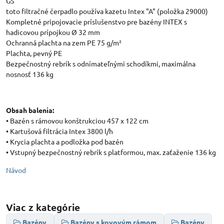
GS
toto filtračné čerpadlo používa kazetu Intex "A" (položka 29000)
Kompletné pripojovacie príslušenstvo pre bazény INTEX s
hadicovou prípojkou Ø 32 mm
Ochranná plachta na zem PE 75 g/m²
Plachta, pevný PE
Bezpečnostný rebrík s odnímateľnými schodíkmi, maximálna
nosnosť 136 kg
Obsah balenia:
• Bazén s rámovou konštrukciou 457 x 122 cm
• Kartušová filtrácia Intex 3800 l/h
• Krycia plachta a podložka pod bazén
• Vstupný bezpečnostný rebrík s platformou, max. zaťaženie 136 kg
Návod
Viac z kategórie
Bazény
Bazény s kovovým rámom
Bazény