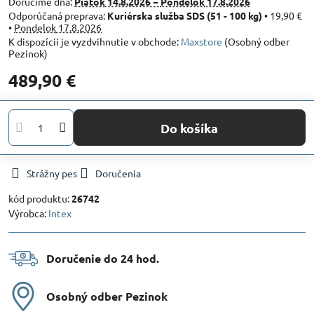
Doručíme dňa:
Piatok
14.8.2026 −
Pondelok
17.8.2026
Kuriérska služba SDS (51 - 100 kg)
•
19,90 €
•
Pondelok
17.8.2026
Maxstore
(Osobný odber
Pezinok)
489,90 €
Do košíka
Strážny pes
Doručenia
kód produktu:
26742
Výrobca:
Intex
Doručenie do 24 hod​.
Osobný odber Pezinok