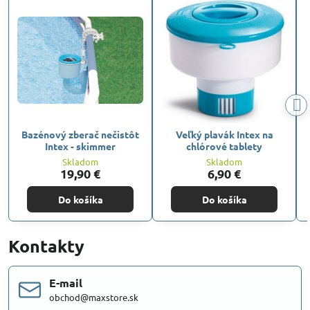
Bazénový zberač nečistôt
Veľký plavák Intex na
Intex - skimmer
chlórové tablety
Skladom
Skladom
19,90 €
6,90 €
Do košíka
Do košíka
Kontakty
E-mail
obchod@maxstore.sk