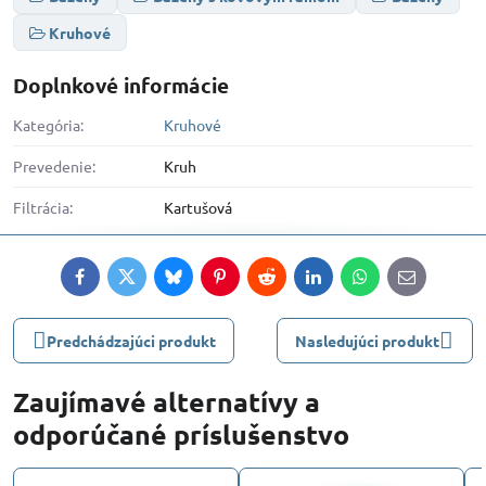
Kruhové
Doplnkové informácie
Kategória:
Kruhové
Prevedenie:
Kruh
Filtrácia:
Kartušová
Facebook
Twitter
Bluesky
Pinterest
Reddit
LinkedIn
WhatsApp
E-
mail
Predchádzajúci produkt
Nasledujúci produkt
Zaujímavé alternatívy a
odporúčané príslušenstvo