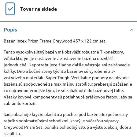
Tovar na sklade
Popis
Bazén Intex Prism Frame Greywood 457 x 122 cm set.
Tento vysokokvalitný bazén má obzvlášť robustné T-konektory,
vďaka ktorým je nastavenie a zostavenie bazéna obzvlášť
jednoduché. Nepotrebujete žiadne ďalšie nástroje ani zaisťovacie
kolíky. Dno a bočné steny týchto bazénov sú vyrobené z 3-
vrstvového materiálu Super Tough. Vertikálne podpery na obvode
bazéna sú zodpovedné za maximálnu stabilitu: preberajú zaťaženie
čo najrovnomernejšie tým, že sú zaháknuté do bazénovej fólie.
Všetky kovové komponenty sú potiahnuté práškovou farbou, aby sa
zabránilo korózii.
Sada obsahuje kryciu plachtu a plachtu pod bazén. Bezpečnostný
rebrík s odnímateľnými schodíkmi, ktorý je súčasťou súpravy
Greywood Prism Set, ponúka pohodlný vstup a výstup, ako aj dobrú
stabilitu.