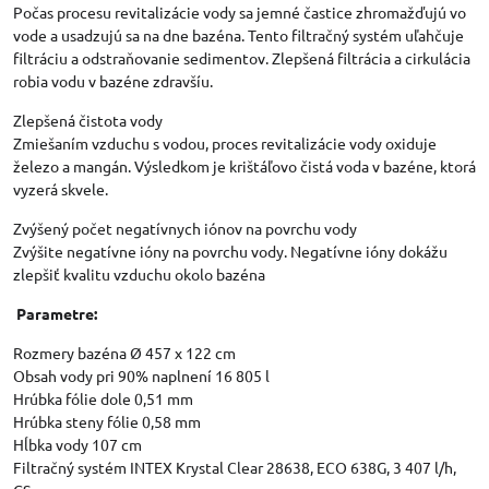
Počas procesu revitalizácie vody sa jemné častice zhromažďujú vo
vode a usadzujú sa na dne bazéna. Tento filtračný systém uľahčuje
filtráciu a odstraňovanie sedimentov. Zlepšená filtrácia a cirkulácia
robia vodu v bazéne zdravšíu.
Zlepšená čistota vody
Zmiešaním vzduchu s vodou, proces revitalizácie vody oxiduje
železo a mangán. Výsledkom je krištáľovo čistá voda v bazéne, ktorá
vyzerá skvele.
Zvýšený počet negatívnych iónov na povrchu vody
Zvýšite negatívne ióny na povrchu vody. Negatívne ióny dokážu
zlepšiť kvalitu vzduchu okolo bazéna
Parametre:
Rozmery bazéna Ø 457 x 122 cm
Obsah vody pri 90% naplnení 16 805 l
Hrúbka fólie dole 0,51 mm
Hrúbka steny fólie 0,58 mm
Hĺbka vody 107 cm
Filtračný systém INTEX Krystal Clear 28638, ECO 638G, 3 407 l/h,