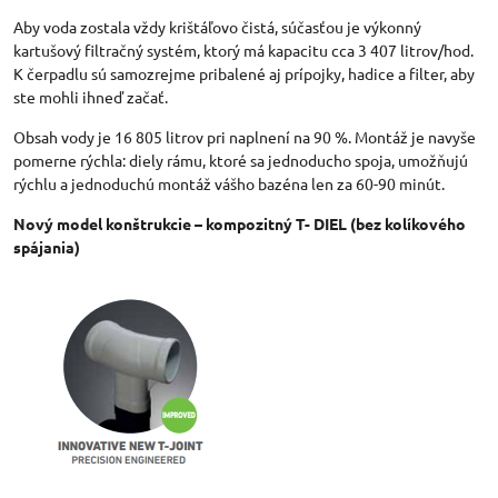
Aby voda zostala vždy krištáľovo čistá, súčasťou je výkonný
kartušový filtračný systém, ktorý má kapacitu cca 3 407 litrov/hod.
K čerpadlu sú samozrejme pribalené aj prípojky, hadice a filter, aby
ste mohli ihneď začať.
Obsah vody je 16 805 litrov pri naplnení na 90 %. Montáž je navyše
pomerne rýchla: diely rámu, ktoré sa jednoducho spoja, umožňujú
rýchlu a jednoduchú montáž vášho bazéna len za 60-90 minút.
Nový model konštrukcie – kompozitný T- DIEL (bez kolíkového
spájania)