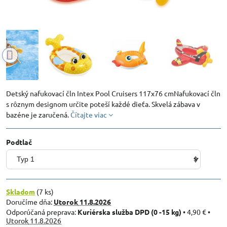
Detský nafukovací čln Intex Pool Cruisers 117x76 cmNafukovací čln
s rôznym designom určite poteší každé dieťa. Skvelá zábava v
bazéne je zaručená.
Čítajte viac
Podtlač
Skladom
(
7
ks)
Doručíme dňa:
Utorok
11.8.2026
Kuriérska služba DPD (0 -15 kg)
•
4,90 €
•
Utorok
11.8.2026