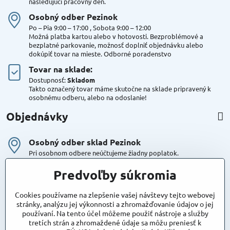
nasledujúci pracovný deň.
Osobný odber Pezinok
Po – Pia 9:00 – 17:00 , Sobota 9:00 – 12:00
Možná platba kartou alebo v hotovosti. Bezproblémové a
bezplatné parkovanie, možnosť doplniť objednávku alebo
dokúpiť tovar na mieste. Odborné poradenstvo
Tovar na sklade:
Dostupnosť:
Skladom
Takto označený tovar máme skutočne na sklade pripravený k
osobnému odberu, alebo na odoslanie!
Objednávky
Osobný odber sklad Pezinok
Pri osobnom odbere neúčtujeme žiadny poplatok.
Kuriér DPD , Geis
Predvoľby súkromia
Cena za dopravu:
od 4,90 Eur s Dph
Cookies používame na zlepšenie vašej návštevy tejto webovej
stránky, analýzu jej výkonnosti a zhromažďovanie údajov o jej
používaní. Na tento účel môžeme použiť nástroje a služby
Maxstore
tretích strán a zhromaždené údaje sa môžu preniesť k