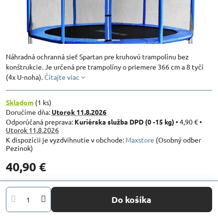
Náhradná ochranná sieť Spartan pre kruhovú trampolínu bez
konštrukcie. Je určená pre trampolíny o priemere 366 cm a 8 tyčí
(4x U-noha).
Čítajte viac
Skladom
(
1
ks)
Doručíme dňa:
Utorok
11.8.2026
Kuriérska služba DPD (0 -15 kg)
•
4,90 €
•
Utorok
11.8.2026
Maxstore
(Osobný odber
Pezinok)
40,90 €
Do košíka