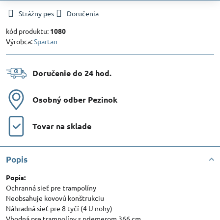
Strážny pes
Doručenia
kód produktu:
1080
Výrobca:
Spartan
Doručenie do 24 hod​.
Osobný odber Pezinok
Tovar na sklade
Popis
Popis:
Ochranná sieť pre trampolíny
Neobsahuje kovovú konštrukciu
Náhradná sieť pre 8 tyčí (4 U nohy)
Vhodná pre trampolíny s priemerom 366 cm