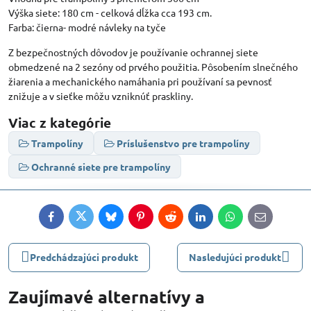
Výška siete: 180 cm - celková dĺžka cca 193 cm.
Farba: čierna- modré návleky na tyče
Z bezpečnostných dôvodov je používanie ochrannej siete
obmedzené na 2 sezóny od prvého použitia. Pôsobením slnečného
žiarenia a mechanického namáhania pri používaní sa pevnosť
znižuje a v sieťke môžu vzniknúť praskliny.
Viac z kategórie
Trampolíny
Príslušenstvo pre trampolíny
Ochranné siete pre trampolíny
Facebook
Twitter
Bluesky
Pinterest
Reddit
LinkedIn
WhatsApp
E-
mail
Predchádzajúci produkt
Nasledujúci produkt
Zaujímavé alternatívy a