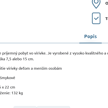
O
T
Popis
e príjemný pobyt vo vírivke. Je vyrobené z vysoko kvalitného a
ška 7,5 alebo 15 cm.
tie vírivky deťom a menším osobám
tišmykové
6 x 22 cm
ženie: 132 kg