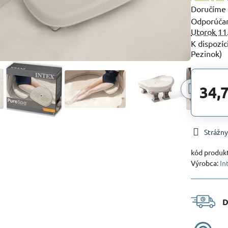
Doručíme
Utorok
11
Pezinok)
34,
Strážny
kód produk
Výrobca:
In
D