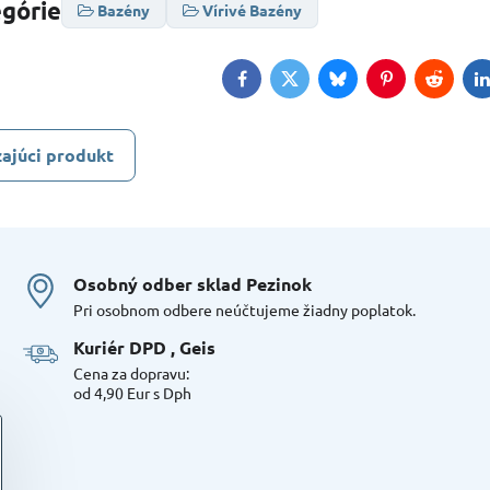
egórie
Bazény
Vírivé Bazény
Facebook
Twitter
Bluesky
Pinterest
Reddit
L
ajúci produkt
Osobný odber sklad Pezinok
Pri osobnom odbere neúčtujeme žiadny poplatok.
Kuriér DPD , Geis
Cena za dopravu:
od 4,90 Eur s Dph