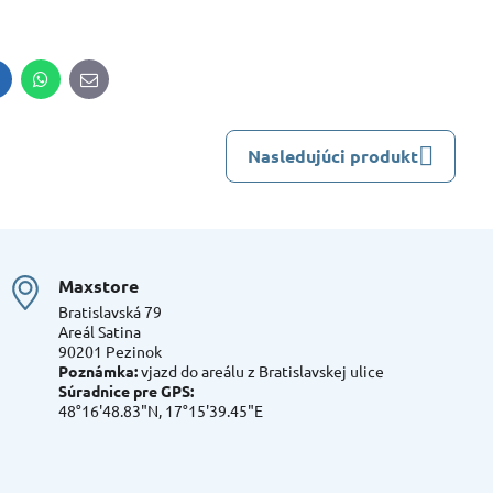
inkedIn
WhatsApp
E-
mail
Nasledujúci produkt
Maxstore
Bratislavská 79
Areál Satina
90201 Pezinok
Poznámka:
vjazd do areálu z Bratislavskej ulice
Súradnice pre GPS:
48°16'48.83"N, 17°15'39.45"E