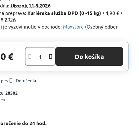
 dňa:
Utorok
11.8.2026
Kuriérska služba DPD (0 -15 kg)
•
4,90 €
•
.8.2026
Maxstore
(Osobný odber
70 €
Do košíka
 pes
Doručenia
tu:
28502
tex
oručenie do 24 hod​.