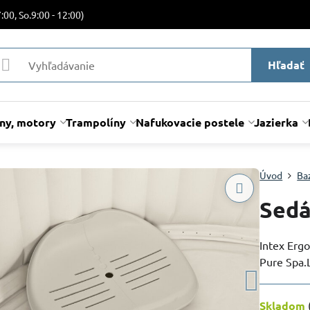
:00, So.9:00 - 12:00)
Hľadať
lny, motory
Trampolíny
Nafukovacie postele
Jazierka
Úvod
Ba
Sedá
Intex Erg
Pure Spa.L
Skladom