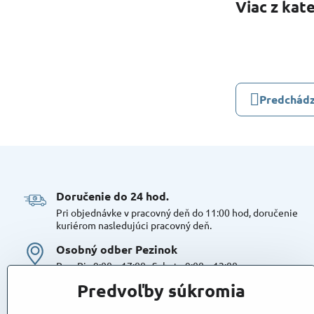
Viac z kat
Predchádz
Doručenie do 24 hod​.
Pri objednávke v pracovný deň do 11:00 hod, doručenie
kuriérom nasledujúci pracovný deň.
Osobný odber Pezinok
Po – Pia 9:00 – 17:00 , Sobota 9:00 – 12:00
Možná platba kartou alebo v hotovosti. Bezproblémové a
Predvoľby súkromia
bezplatné parkovanie, možnosť doplniť objednávku alebo
dokúpiť tovar na mieste. Odborné poradenstvo