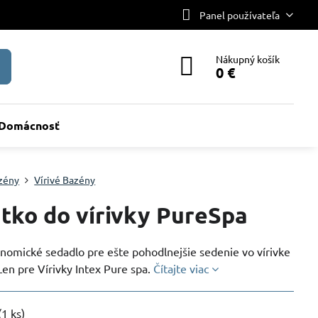
Panel používateľa
Nákupný košík
0 €
Domácnosť
zény
Vírivé Bazény
tko do vírivky PureSpa
onomické sedadlo pre ešte pohodlnejšie sedenie vo vírivke
en pre Vírivky Intex Pure spa.
Čítajte viac
(
1
ks)