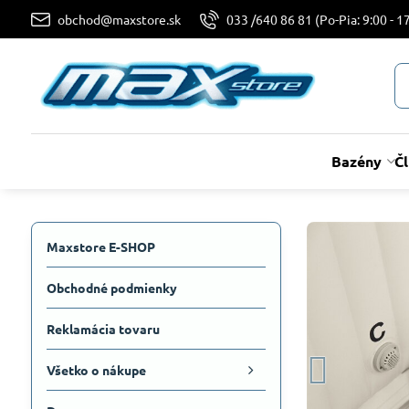
obchod@maxstore.sk
033 /640 86 81 (Po-Pia: 9:00 - 17
Bazény
Č
Maxstore E-SHOP
Obchodné podmienky
Reklamácia tovaru
Všetko o nákupe