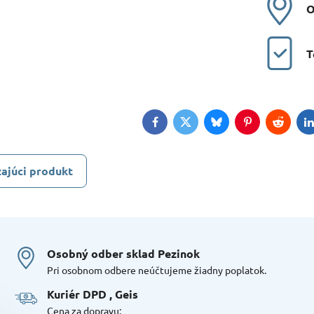
O
T
Facebook
Twitter
Bluesky
Pinterest
Reddit
L
ajúci produkt
Osobný odber sklad Pezinok
Pri osobnom odbere neúčtujeme žiadny poplatok.
Kuriér DPD , Geis
Cena za dopravu: