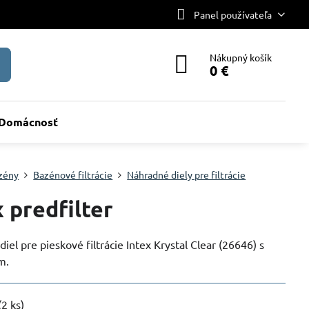
Panel používateľa
Nákupný košík
0 €
Domácnosť
zény
Bazénové filtrácie
Náhradné diely pre filtrácie
x predfilter
iel pre pieskové filtrácie Intex Krystal Clear (26646) s
m.
(
2
ks)