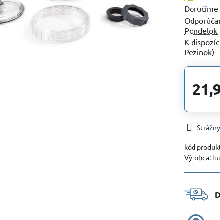
Doručíme
Pondelok
Pezinok)
21,
Strážny
kód produk
Výrobca:
In
D