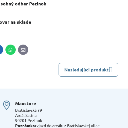
sobný odber Pezinok
ovar na sklade
inkedIn
WhatsApp
E-
mail
Nasledujúci produkt
Maxstore
Bratislavská 79
Areál Satina
90201 Pezinok
Poznámka:
vjazd do areálu z Bratislavskej ulice