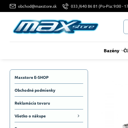
obchod@maxstore.sk
033 /640 86 81 (Po-Pia: 9:00 - 17
Bazény
Č
Maxstore E-SHOP
Obchodné podmienky
Reklamácia tovaru
Všetko o nákupe