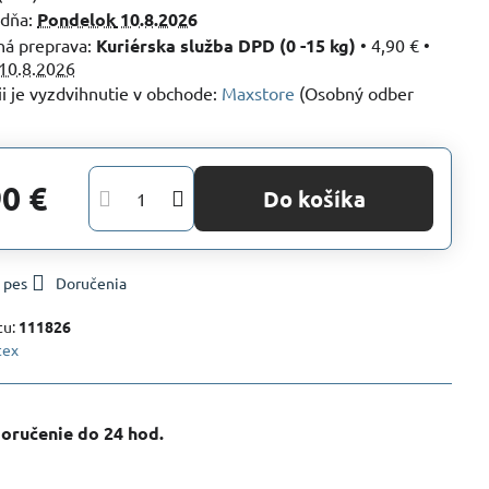
 dňa:
Pondelok
10.8.2026
Kuriérska služba DPD (0 -15 kg)
•
4,90 €
•
10.8.2026
Maxstore
(Osobný odber
90 €
Do košíka
 pes
Doručenia
tu:
111826
tex
oručenie do 24 hod​.