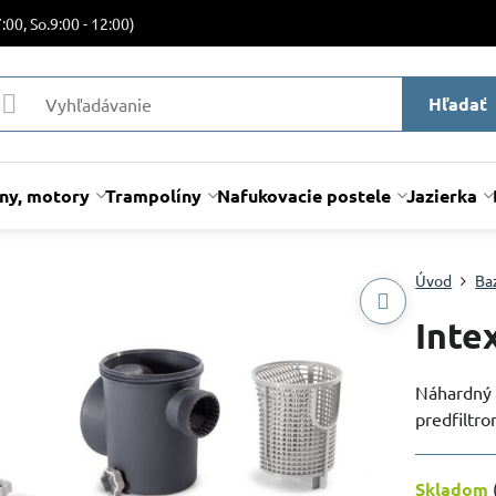
:00, So.9:00 - 12:00)
Hľadať
lny, motory
Trampolíny
Nafukovacie postele
Jazierka
Úvod
Ba
Inte
Náhardný d
predfiltro
Skladom