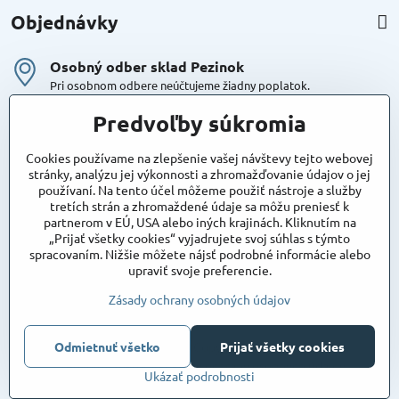
Objednávky
Osobný odber sklad Pezinok
Pri osobnom odbere neúčtujeme žiadny poplatok.
Kuriér DPD , Geis
Predvoľby súkromia
Cena za dopravu:
od 4,90 Eur s Dph
Cookies používame na zlepšenie vašej návštevy tejto webovej
stránky, analýzu jej výkonnosti a zhromažďovanie údajov o jej
používaní. Na tento účel môžeme použiť nástroje a služby
Maxstore
tretích strán a zhromaždené údaje sa môžu preniesť k
Bratislavská 79
partnerom v EÚ, USA alebo iných krajinách. Kliknutím na
Areál Satina
„Prijať všetky cookies“ vyjadrujete svoj súhlas s týmto
90201 Pezinok
spracovaním. Nižšie môžete nájsť podrobné informácie alebo
Poznámka:
vjazd do areálu z Bratislavskej ulice
upraviť svoje preferencie.
Súradnice pre GPS:
48°16'48.83"N, 17°15'39.45"E
Zásady ochrany osobných údajov
Odmietnuť všetko
Prijať všetky cookies
©
2026
Copyright
Predvoľby súkromia
Zásady ochrany osobných údajov
Ukázať podrobnosti
Vytvorené pomocou:
BiznisWeb.sk