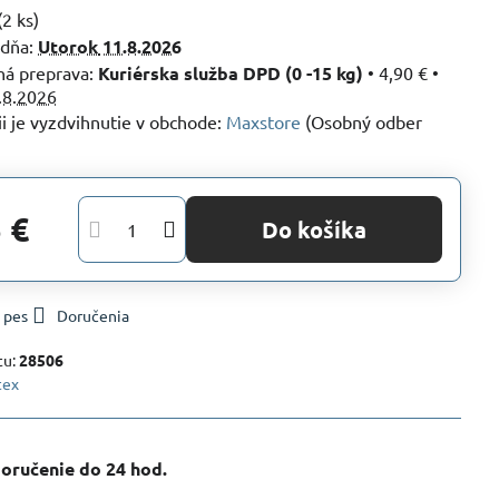
(
2
ks)
 dňa:
Utorok
11.8.2026
Kuriérska služba DPD (0 -15 kg)
•
4,90 €
•
.8.2026
Maxstore
(Osobný odber
 €
Do košíka
 pes
Doručenia
tu:
28506
tex
oručenie do 24 hod​.