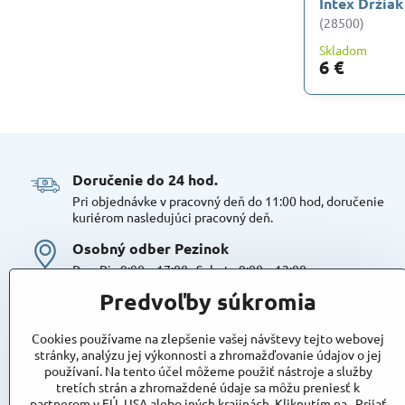
Intex Držiak
(28500)
Skladom
6 €
Doručenie do 24 hod​.
Pri objednávke v pracovný deň do 11:00 hod, doručenie
kuriérom nasledujúci pracovný deň.
Osobný odber Pezinok
Po – Pia 9:00 – 17:00 , Sobota 9:00 – 12:00
Možná platba kartou alebo v hotovosti. Bezproblémové a
Predvoľby súkromia
bezplatné parkovanie, možnosť doplniť objednávku alebo
dokúpiť tovar na mieste. Odborné poradenstvo
Cookies používame na zlepšenie vašej návštevy tejto webovej
Tovar na sklade:
stránky, analýzu jej výkonnosti a zhromažďovanie údajov o jej
používaní. Na tento účel môžeme použiť nástroje a služby
Dostupnosť:
Skladom
tretích strán a zhromaždené údaje sa môžu preniesť k
Takto označený tovar máme skutočne na sklade
partnerom v EÚ, USA alebo iných krajinách. Kliknutím na „Prijať
pripravený k osobnému odberu, alebo na odoslanie!