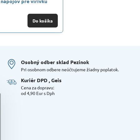
 nápojov pre vírivku
Do košíka
Osobný odber sklad Pezinok
Pri osobnom odbere neúčtujeme žiadny poplatok.
Kuriér DPD , Geis
Cena za dopravu:
od 4,90 Eur s Dph