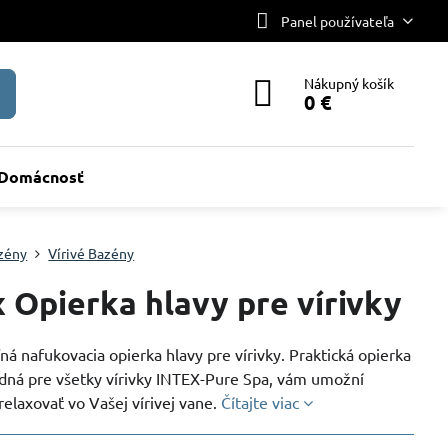
Panel používateľa
Nákupný košík
0 €
Domácnosť
zény
Vírivé Bazény
x Opierka hlavy pre vírivky
ná nafukovacia opierka hlavy pre vírivky. Praktická opierka
odná pre všetky vírivky INTEX-Pure Spa, vám umožní
elaxovať vo Vašej vírivej vane.
Čítajte viac