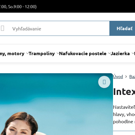
:00, So.9:00 - 12:00)
Hľadať
lny, motory
Trampolíny
Nafukovacie postele
Jazierka
Úvod
Ba
Inte
Nastaviteľ
hlavy, vh
pohodlne r