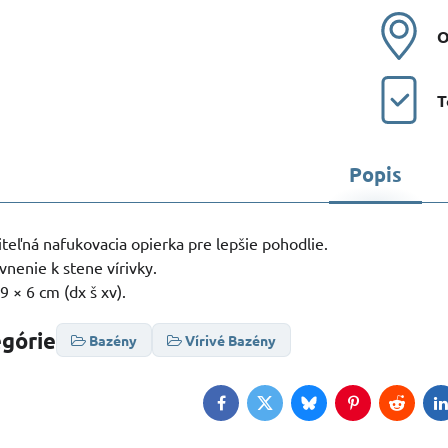
O
T
Popis
teľná nafukovacia opierka pre lepšie pohodlie.
nenie k stene vírivky.
 × 6 cm (dx š xv).
egórie
Bazény
Vírivé Bazény
Facebook
Twitter
Bluesky
Pinterest
Reddit
L