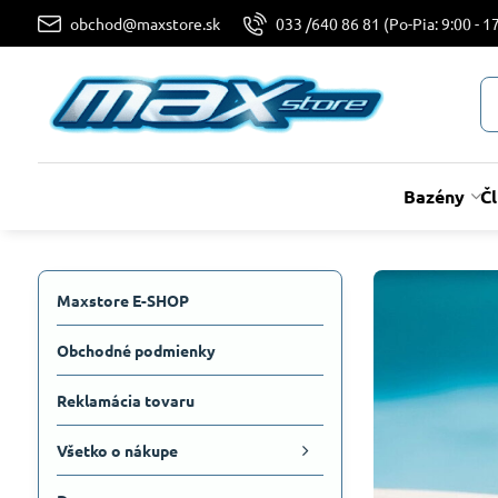
obchod@maxstore.sk
033 /640 86 81 (Po-Pia: 9:00 - 17
Bazény
Č
Maxstore E-SHOP
Obchodné podmienky
Reklamácia tovaru
Všetko o nákupe