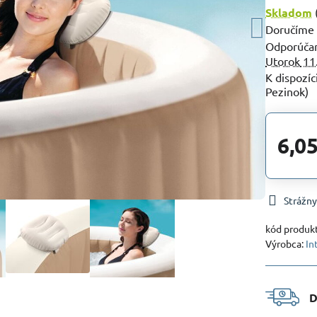
Skladom
Doručíme
Utorok
11
Pezinok)
6,05
Strážny
kód produk
Výrobca:
In
D