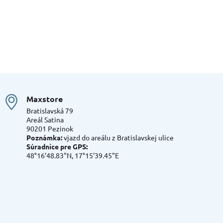
Maxstore
Bratislavská 79
Areál Satina
90201 Pezinok
Poznámka:
vjazd do areálu z Bratislavskej ulice
Súradnice pre GPS:
48°16'48.83"N, 17°15'39.45"E