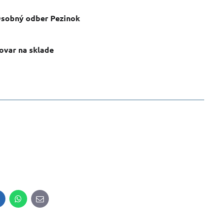
sobný odber Pezinok
ovar na sklade
inkedIn
WhatsApp
E-
mail