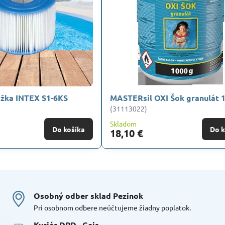
ložka INTEX S1-6KS
MASTERsil OXI Šok granulát 
(31113022)
Skladom
Do košíka
Do k
18,10 €
Osobný odber sklad Pezinok
Pri osobnom odbere neúčtujeme žiadny poplatok.
Kuriér DPD , Geis