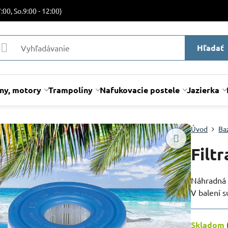
:00, So.9:00 - 12:00)
Hľadať
lny, motory
Trampolíny
Nafukovacie postele
Jazierka
Úvod
Ba
Filt
Náhradná f
V balení s
Skladom