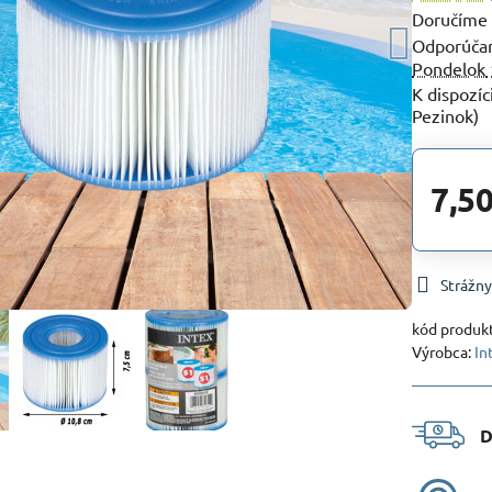
Doručíme
Pondelok
Pezinok)
7,50
Strážny
kód produk
Výrobca:
In
D