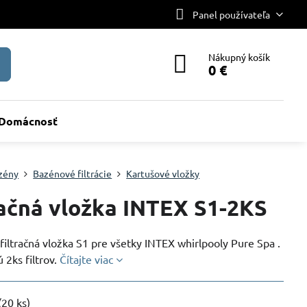
Panel používateľa
Nákupný košík
0 €
Domácnosť
zény
Bazénové filtrácie
Kartušové vložky
račná vložka INTEX S1-2KS
iltračná vložka S1 pre všetky INTEX whirlpooly Pure Spa .
ú 2ks filtrov.
Čítajte viac
(
20
ks)