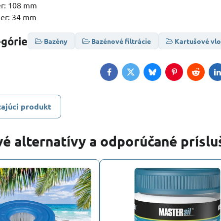
er: 108 mm
mer: 34 mm
egórie
Bazény
Bazénové filtrácie
Kartušové vl
Facebook
Twitter
Bluesky
Pinterest
Reddit
L
ajúci produkt
é alternatívy a odporúčané prísl