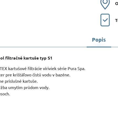
O
T
Popis
l filtračné kartuše typ S1
EX kartušové filtrácie víriviek série Pura Spa.
ter pre krištáľovo čistú vodu v bazéne.
e príslušné kartuše.
ržba umytím prúdom vody.
usoch.