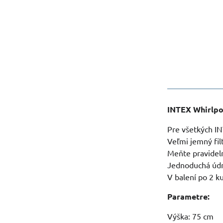
INTEX Whirlpoo
Pre všetkých INT
Veľmi jemný fil
Meňte pravideln
Jednoduchá úd
V balení po 2 k
Parametre:
Výška: 75 cm