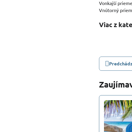
Vonkajší priem
Vnútorný prie
Viac z kat
Predchádz
Zaujímav