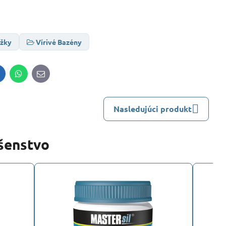
ožky
Vírivé Bazény
inkedIn
WhatsApp
E-
mail
Nasledujúci produkt
ušenstvo