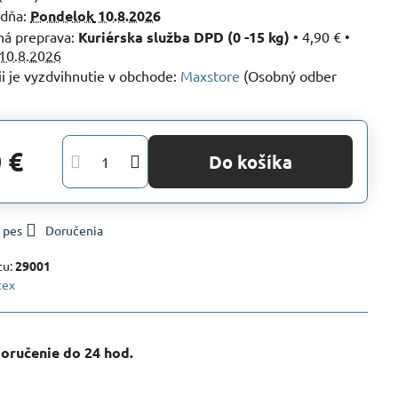
 dňa:
Pondelok
10.8.2026
Kuriérska služba DPD (0 -15 kg)
•
4,90 €
•
10.8.2026
Maxstore
(Osobný odber
 €
Do košíka
 pes
Doručenia
tu:
29001
tex
oručenie do 24 hod​.