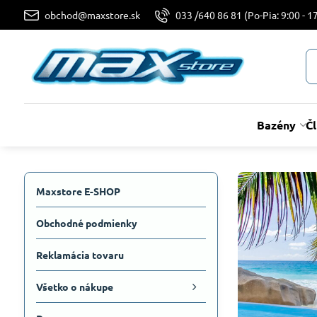
obchod@maxstore.sk
033 /640 86 81 (Po-Pia: 9:00 - 17
Bazény
Č
Maxstore E-SHOP
Obchodné podmienky
Reklamácia tovaru
Všetko o nákupe