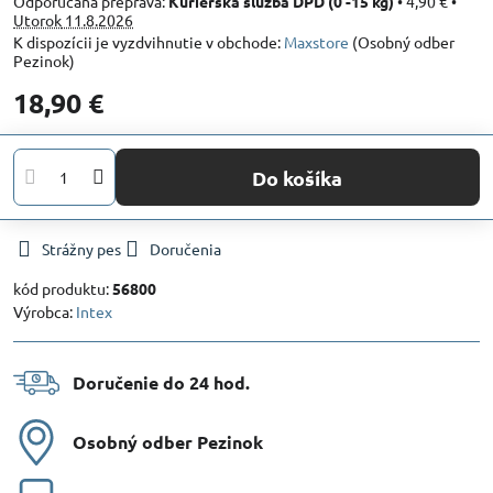
Kuriérska služba DPD (0 -15 kg)
•
4,90 €
•
Utorok
11.8.2026
Maxstore
(Osobný odber
Pezinok)
18,90 €
Do košíka
Strážny pes
Doručenia
kód produktu:
56800
Výrobca:
Intex
Doručenie do 24 hod​.
Osobný odber Pezinok