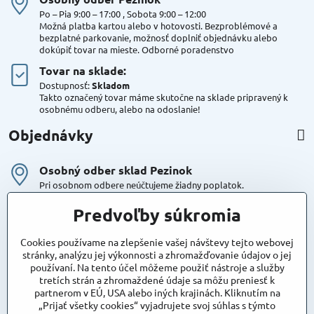
Po – Pia 9:00 – 17:00 , Sobota 9:00 – 12:00
Možná platba kartou alebo v hotovosti. Bezproblémové a
bezplatné parkovanie, možnosť doplniť objednávku alebo
dokúpiť tovar na mieste. Odborné poradenstvo
Tovar na sklade:
Dostupnosť:
Skladom
Takto označený tovar máme skutočne na sklade pripravený k
osobnému odberu, alebo na odoslanie!
Objednávky
Osobný odber sklad Pezinok
Pri osobnom odbere neúčtujeme žiadny poplatok.
Kuriér DPD , Geis
Predvoľby súkromia
Cena za dopravu:
od 4,90 Eur s Dph
Cookies používame na zlepšenie vašej návštevy tejto webovej
stránky, analýzu jej výkonnosti a zhromažďovanie údajov o jej
používaní. Na tento účel môžeme použiť nástroje a služby
Maxstore
tretích strán a zhromaždené údaje sa môžu preniesť k
Bratislavská 79
partnerom v EÚ, USA alebo iných krajinách. Kliknutím na
Areál Satina
„Prijať všetky cookies“ vyjadrujete svoj súhlas s týmto