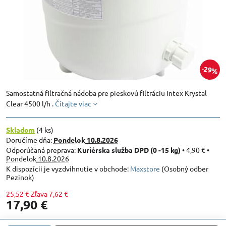
29%
Samostatná filtračná nádoba pre pieskovú filtráciu Intex Krystal
Clear 4500 l/h .
Čítajte viac
Skladom
(
4
ks)
Doručíme dňa:
Pondelok
10.8.2026
Kuriérska služba DPD (0 -15 kg)
•
4,90 €
•
Pondelok
10.8.2026
Maxstore
(Osobný odber
Pezinok)
25,52 €
Zľava
7,62 €
17,90 €