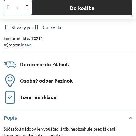
Do košíka
Strážny pes
Doručenia
kód produktu:
12711
Výrobca:
Intex
Doručenie do 24 hod​.
Osobný odber Pezinok
Tovar na sklade
Popis
Súčasťou nádoby je vypúšťací šrób, neobsahuje prepážk ani
tesnenie medzi veko a nádobu.