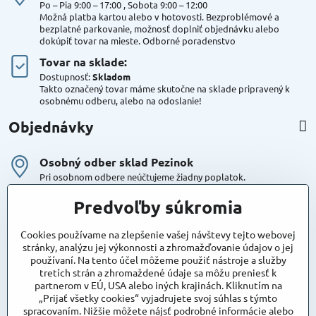
Po – Pia 9:00 – 17:00 , Sobota 9:00 – 12:00
Možná platba kartou alebo v hotovosti. Bezproblémové a
bezplatné parkovanie, možnosť doplniť objednávku alebo
dokúpiť tovar na mieste. Odborné poradenstvo
Tovar na sklade:
Dostupnosť:
Skladom
Takto označený tovar máme skutočne na sklade pripravený k
osobnému odberu, alebo na odoslanie!
Objednávky
Osobný odber sklad Pezinok
Pri osobnom odbere neúčtujeme žiadny poplatok.
Kuriér DPD , Geis
Predvoľby súkromia
Cena za dopravu:
od 4,90 Eur s Dph
Cookies používame na zlepšenie vašej návštevy tejto webovej
stránky, analýzu jej výkonnosti a zhromažďovanie údajov o jej
používaní. Na tento účel môžeme použiť nástroje a služby
Maxstore
tretích strán a zhromaždené údaje sa môžu preniesť k
Bratislavská 79
partnerom v EÚ, USA alebo iných krajinách. Kliknutím na
Areál Satina
„Prijať všetky cookies“ vyjadrujete svoj súhlas s týmto
90201 Pezinok
spracovaním. Nižšie môžete nájsť podrobné informácie alebo