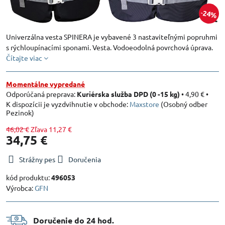
24%
Univerzálna vesta SPINERA je vybavené 3 nastaviteľnými popruhmi
s rýchloupínacími sponami. Vesta. Vodoeodolná povrchová úprava.
Čítajte viac
Momentálne vypredané
Kuriérska služba DPD (0 -15 kg)
•
4,90 €
•
Maxstore
(Osobný odber
Pezinok)
46,02 €
Zľava
11,27 €
34,75 €
Strážny pes
Doručenia
kód produktu:
496053
Výrobca:
GFN
Doručenie do 24 hod​.