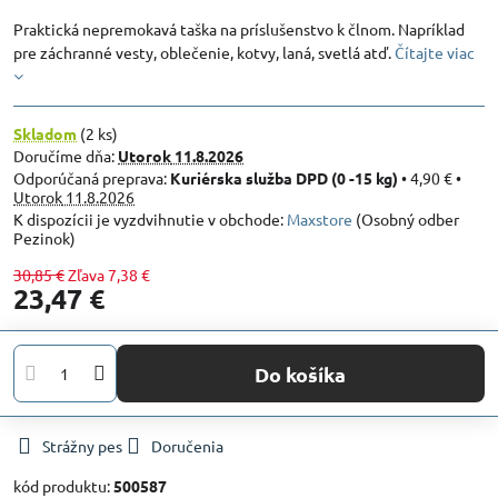
Praktická nepremokavá taška na príslušenstvo k člnom. Napríklad
pre záchranné vesty, oblečenie, kotvy, laná, svetlá atď.
Čítajte viac
Skladom
(
2
ks)
Doručíme dňa:
Utorok
11.8.2026
Kuriérska služba DPD (0 -15 kg)
•
4,90 €
•
Utorok
11.8.2026
Maxstore
(Osobný odber
Pezinok)
30,85 €
Zľava
7,38 €
23,47 €
Do košíka
Strážny pes
Doručenia
kód produktu:
500587