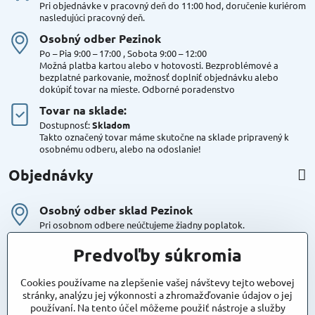
Pri objednávke v pracovný deň do 11:00 hod, doručenie kuriérom
nasledujúci pracovný deň.
Osobný odber Pezinok
Po – Pia 9:00 – 17:00 , Sobota 9:00 – 12:00
Možná platba kartou alebo v hotovosti. Bezproblémové a
bezplatné parkovanie, možnosť doplniť objednávku alebo
dokúpiť tovar na mieste. Odborné poradenstvo
Tovar na sklade:
Dostupnosť:
Skladom
Takto označený tovar máme skutočne na sklade pripravený k
osobnému odberu, alebo na odoslanie!
Objednávky
Osobný odber sklad Pezinok
Pri osobnom odbere neúčtujeme žiadny poplatok.
Kuriér DPD , Geis
Predvoľby súkromia
Cena za dopravu:
od 4,90 Eur s Dph
Cookies používame na zlepšenie vašej návštevy tejto webovej
stránky, analýzu jej výkonnosti a zhromažďovanie údajov o jej
používaní. Na tento účel môžeme použiť nástroje a služby