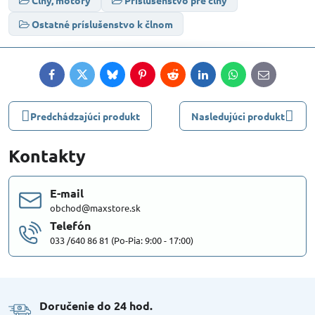
Člny, motory
Príslušenstvo pre člny
Ostatné príslušenstvo k člnom
Facebook
Twitter
Bluesky
Pinterest
Reddit
LinkedIn
WhatsApp
E-
mail
Predchádzajúci produkt
Nasledujúci produkt
Kontakty
E-mail
obchod@maxstore.sk
Telefón
033 /640 86 81 (Po-Pia: 9:00 - 17:00)
Doručenie do 24 hod​.