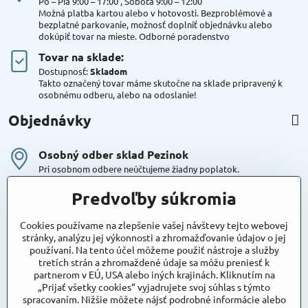
Po – Pia 9:00 – 17:00 , Sobota 9:00 – 12:00
Možná platba kartou alebo v hotovosti. Bezproblémové a
bezplatné parkovanie, možnosť doplniť objednávku alebo
dokúpiť tovar na mieste. Odborné poradenstvo
Tovar na sklade:
Dostupnosť:
Skladom
Takto označený tovar máme skutočne na sklade pripravený k
osobnému odberu, alebo na odoslanie!
Objednávky
Osobný odber sklad Pezinok
Pri osobnom odbere neúčtujeme žiadny poplatok.
Kuriér DPD , Geis
Predvoľby súkromia
Cena za dopravu:
od 4,90 Eur s Dph
Cookies používame na zlepšenie vašej návštevy tejto webovej
stránky, analýzu jej výkonnosti a zhromažďovanie údajov o jej
používaní. Na tento účel môžeme použiť nástroje a služby
Maxstore
tretích strán a zhromaždené údaje sa môžu preniesť k
Bratislavská 79
partnerom v EÚ, USA alebo iných krajinách. Kliknutím na
Areál Satina
„Prijať všetky cookies“ vyjadrujete svoj súhlas s týmto
90201 Pezinok
spracovaním. Nižšie môžete nájsť podrobné informácie alebo
Poznámka:
vjazd do areálu z Bratislavskej ulice