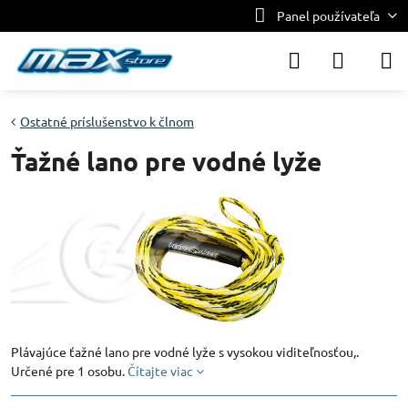
Panel používateľa
Ostatné príslušenstvo k člnom
Ťažné lano pre vodné lyže
Plávajúce ťažné lano pre vodné lyže s vysokou viditeľnosťou,.
Určené pre 1 osobu.
Čítajte viac