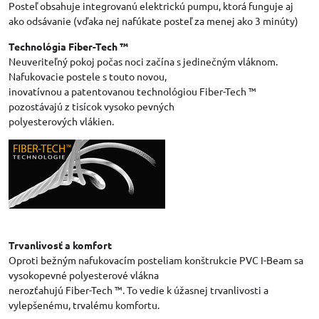
Posteľ obsahuje integrovanú elektrickú pumpu, ktorá funguje aj
ako odsávanie (vďaka nej nafúkate posteľ za menej ako 3 minúty)
Technológia Fiber-Tech ™
Neuveriteľný pokoj počas noci začína s jedinečným vláknom.
Nafukovacie postele s touto novou,
inovatívnou a patentovanou technológiou Fiber-Tech ™
pozostávajú z tisícok vysoko pevných
polyesterových vlákien.
Trvanlivosť a komfort
Oproti bežným nafukovacím posteliam konštrukcie PVC I-Beam sa
vysokopevné polyesterové vlákna
nerozťahujú Fiber-Tech ™. To vedie k úžasnej trvanlivosti a
vylepšenému, trvalému komfortu.