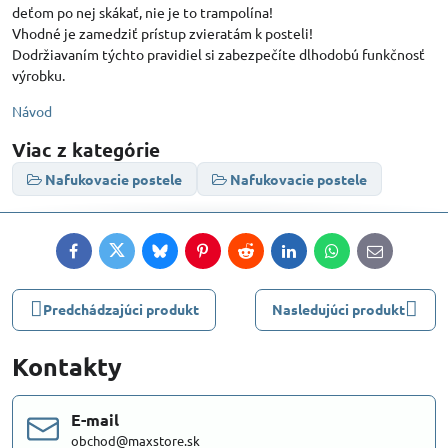
deťom po nej skákať, nie je to trampolína!
Vhodné je zamedziť prístup zvieratám k posteli!
Dodržiavaním týchto pravidiel si zabezpečíte dlhodobú funkčnosť
výrobku.
Návod
Viac z kategórie
Nafukovacie postele
Nafukovacie postele
Facebook
Twitter
Bluesky
Pinterest
Reddit
LinkedIn
WhatsApp
E-
mail
Predchádzajúci produkt
Nasledujúci produkt
Kontakty
E-mail
obchod@maxstore.sk