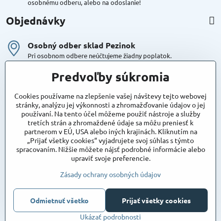
osobnému odberu, alebo na odoslanie!
Objednávky
Osobný odber sklad Pezinok
Pri osobnom odbere neúčtujeme žiadny poplatok.
Kuriér DPD , Geis
Predvoľby súkromia
Cena za dopravu:
od 4,90 Eur s Dph
Cookies používame na zlepšenie vašej návštevy tejto webovej
stránky, analýzu jej výkonnosti a zhromažďovanie údajov o jej
používaní. Na tento účel môžeme použiť nástroje a služby
Maxstore
tretích strán a zhromaždené údaje sa môžu preniesť k
Bratislavská 79
partnerom v EÚ, USA alebo iných krajinách. Kliknutím na
Areál Satina
„Prijať všetky cookies“ vyjadrujete svoj súhlas s týmto
90201 Pezinok
spracovaním. Nižšie môžete nájsť podrobné informácie alebo
Poznámka:
vjazd do areálu z Bratislavskej ulice
upraviť svoje preferencie.
Súradnice pre GPS:
48°16'48.83"N, 17°15'39.45"E
Zásady ochrany osobných údajov
Odmietnuť všetko
©
2026
Copyright
Prijať všetky cookies
Predvoľby súkromia
Zásady ochrany osobných údajov
Ukázať podrobnosti