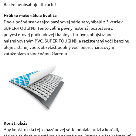
Bazén neobsahuje filtráciu!
Hrúbka materiálu a kvalita
Dno a bočné steny tejto bazénovej série sa vyrábajú z 3 vrstiev
SUPER-TOUGH®. Tento veľmi pevný materiál pozostáva z
polyesterovej podkladovej tkaniny s hrubým, obojstranne
nalaminovaným PVC. SUPER-TOUGH® je rezistentný voči benzínu,
oleju a slanej vode, obzvlášť odolný voči oderu, nárazovým
zaťaženiam a slnečnému žiareniu.
Konštrukcia
Aby konštrukcia tejto bazénovej série odolala hrdzi a korózii,
sériovo sa dodáva s práškovou povrchovou úpravou. Všetky hrany sú