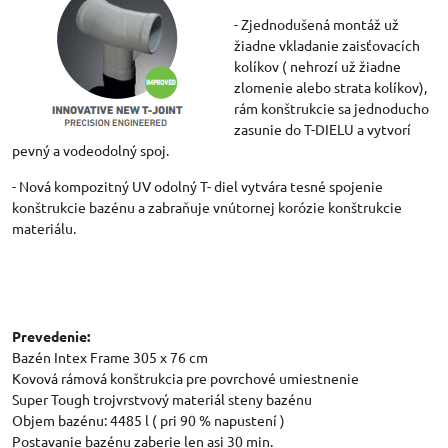
- Zjednodušená montáž už
žiadne vkladanie zaisťovacích
kolíkov ( nehrozí už žiadne
zlomenie alebo strata kolíkov),
rám konštrukcie sa jednoducho
zasunie do T-DIELU a vytvorí
pevný a vodeodolný spoj.
- Nová kompozitný UV odolný T- diel vytvára tesné spojenie
konštrukcie bazénu a zabraňuje vnútornej korózie konštrukcie
materiálu.
Prevedenie:
Bazén Intex Frame 305 x 76 cm
Kovová rámová konštrukcia pre povrchové umiestnenie
Super Tough trojvrstvový materiál steny bazénu
Objem bazénu: 4485 l ( pri 90 % napustení )
Postavanie bazénu zaberie len asi 30 min.