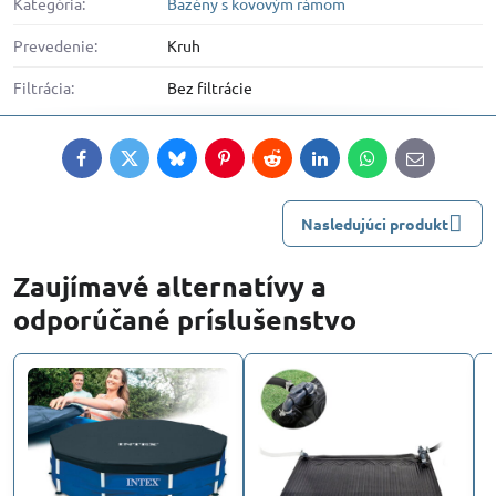
Kategória:
Bazény s kovovým rámom
Prevedenie:
Kruh
Filtrácia:
Bez filtrácie
Facebook
Twitter
Bluesky
Pinterest
Reddit
LinkedIn
WhatsApp
E-
mail
Nasledujúci produkt
Zaujímavé alternatívy a
odporúčané príslušenstvo