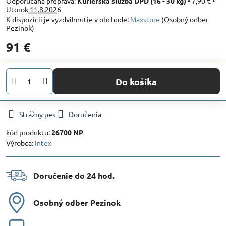
Kuriérska služba DPD (16 - 30 kg)
•
7,90 €
•
Utorok
11.8.2026
Maxstore
(Osobný odber
Pezinok)
91 €
Do košíka
Strážny pes
Doručenia
kód produktu:
26700 NP
Výrobca:
Intex
Doručenie do 24 hod​.
Osobný odber Pezinok