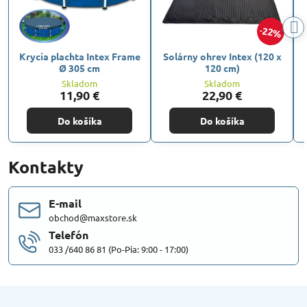
22%
Krycia plachta Intex Frame
Solárny ohrev Intex (120 x
Ø 305 cm
120 cm)
Skladom
Skladom
11,90 €
22,90 €
Do košíka
Do košíka
Kontakty
E-mail
obchod@maxstore.sk
Telefón
033 /640 86 81 (Po-Pia: 9:00 - 17:00)