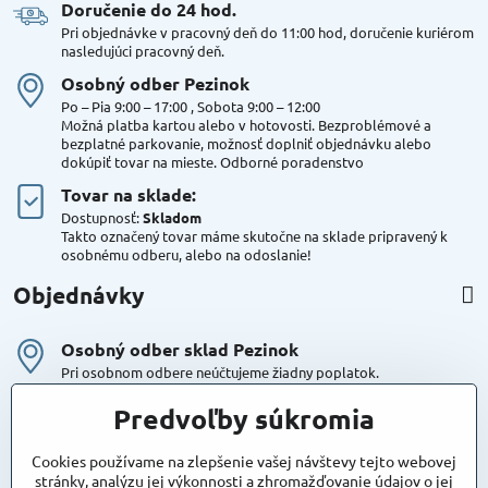
Doručenie do 24 hod​.
Pri objednávke v pracovný deň do 11:00 hod, doručenie kuriérom
nasledujúci pracovný deň.
Osobný odber Pezinok
Po – Pia 9:00 – 17:00 , Sobota 9:00 – 12:00
Možná platba kartou alebo v hotovosti. Bezproblémové a
bezplatné parkovanie, možnosť doplniť objednávku alebo
dokúpiť tovar na mieste. Odborné poradenstvo
Tovar na sklade:
Dostupnosť:
Skladom
Takto označený tovar máme skutočne na sklade pripravený k
osobnému odberu, alebo na odoslanie!
Objednávky
Osobný odber sklad Pezinok
Pri osobnom odbere neúčtujeme žiadny poplatok.
Kuriér DPD , Geis
Predvoľby súkromia
Cena za dopravu:
od 4,90 Eur s Dph
Cookies používame na zlepšenie vašej návštevy tejto webovej
stránky, analýzu jej výkonnosti a zhromažďovanie údajov o jej