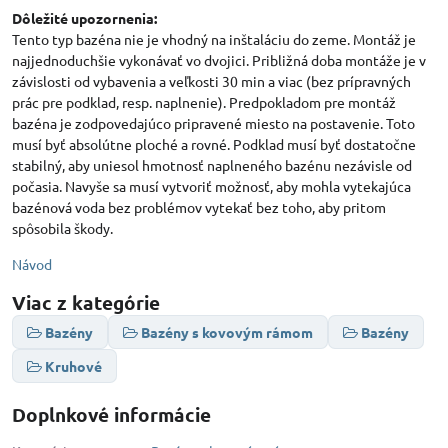
Dôležité upozornenia:
Tento typ bazéna nie je vhodný na inštaláciu do zeme. Montáž je
najjednoduchšie vykonávať vo dvojici. Približná doba montáže je v
závislosti od vybavenia a veľkosti 30 min a viac (bez prípravných
prác pre podklad, resp. naplnenie). Predpokladom pre montáž
bazéna je zodpovedajúco pripravené miesto na postavenie. Toto
musí byť absolútne ploché a rovné. Podklad musí byť dostatočne
stabilný, aby uniesol hmotnosť naplneného bazénu nezávisle od
počasia. Navyše sa musí vytvoriť možnosť, aby mohla vytekajúca
bazénová voda bez problémov vytekať bez toho, aby pritom
spôsobila škody.
Návod
Viac z kategórie
Bazény
Bazény s kovovým rámom
Bazény
Kruhové
Doplnkové informácie