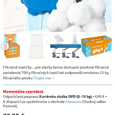
Filtračné loptičky ....pre všetky bežne dostupné pieskové filtračné
zariadenia! 700 g filtračných loptičiek zodpovedá množstvu 25 kg
filtračného piesku
Čítajte viac
Momentálne vypredané
Kuriérska služba DPD (0 -15 kg)
•
4,90 €
•
Maxstore
(Osobný odber
Pezinok)