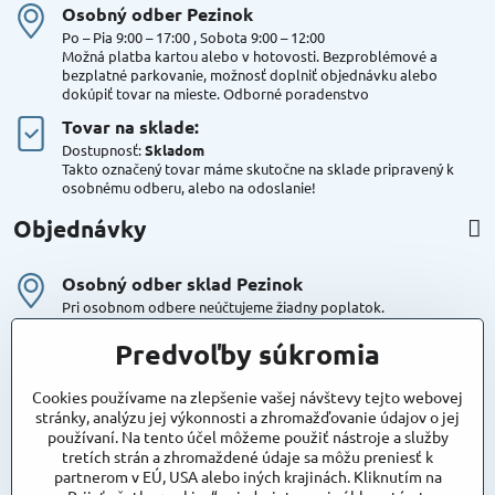
Osobný odber Pezinok
Po – Pia 9:00 – 17:00 , Sobota 9:00 – 12:00
Možná platba kartou alebo v hotovosti. Bezproblémové a
bezplatné parkovanie, možnosť doplniť objednávku alebo
dokúpiť tovar na mieste. Odborné poradenstvo
Tovar na sklade:
Dostupnosť:
Skladom
Takto označený tovar máme skutočne na sklade pripravený k
osobnému odberu, alebo na odoslanie!
Objednávky
Osobný odber sklad Pezinok
Pri osobnom odbere neúčtujeme žiadny poplatok.
Kuriér DPD , Geis
Predvoľby súkromia
Cena za dopravu:
od 4,90 Eur s Dph
Cookies používame na zlepšenie vašej návštevy tejto webovej
stránky, analýzu jej výkonnosti a zhromažďovanie údajov o jej
používaní. Na tento účel môžeme použiť nástroje a služby
Maxstore
tretích strán a zhromaždené údaje sa môžu preniesť k
Bratislavská 79
partnerom v EÚ, USA alebo iných krajinách. Kliknutím na
Areál Satina