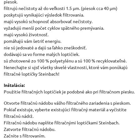
piesok.
filtrujú nečistoty až do veľkosti 1.5 μm. (piesok cca 40 μm)
poskytujú vynikajúci výsledok filtrovania.
majú vysokú schopnosť absorbovať nečistoty.
vyžadujú menší počet cyklov spätného premývania.
majú vysokú životnosť.
pomáhajú vám šetriť energiu.
nie sú jedovaté a dajú sa ľahko zneškodniť.
dodávajú sa vo forme malých loptičiek.
sú zhotovené zo 100 % polyetylénu a sú 100 % recyklovateľné.
Nenechajte si ujsť všetky skvelé vlastnosti, ktoré vám ponúkajú
filtračné loptičky Steinbach!
Inštalácia:
Použitie filtračných loptičiek je podobné ako pri filtračnom piesku.
Otvorte filtračnú nádobu vášho filtračného zariadenia s pieskom.
Pokiaľ existuje, vyberte existujúci filtračný materiál a vyčistite
filtračnú nádrž.
Filtračnú nádobu naplňte filtračnými loptičkami Steinbach.
Zatvorte filtračnú nádobu.
Začnite s filtrovaním.