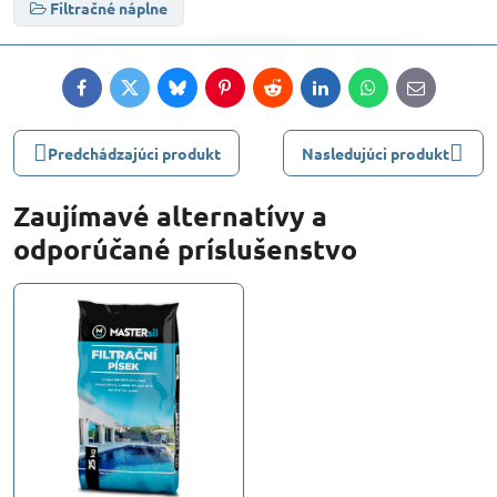
Filtračné náplne
Facebook
Twitter
Bluesky
Pinterest
Reddit
LinkedIn
WhatsApp
E-
mail
Predchádzajúci produkt
Nasledujúci produkt
Zaujímavé alternatívy a
odporúčané príslušenstvo