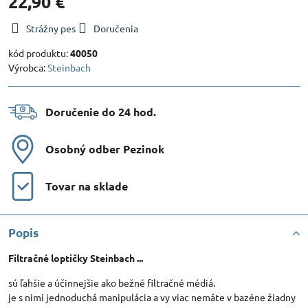
22,90 €
Strážny pes
Doručenia
kód produktu:
40050
Výrobca:
Steinbach
Doručenie do 24 hod​.
Osobný odber Pezinok
Tovar na sklade
Popis
Filtračné loptičky Steinbach ...
sú ľahšie a účinnejšie ako bežné filtračné médiá.
je s nimi jednoduchá manipulácia a vy viac nemáte v bazéne žiadny