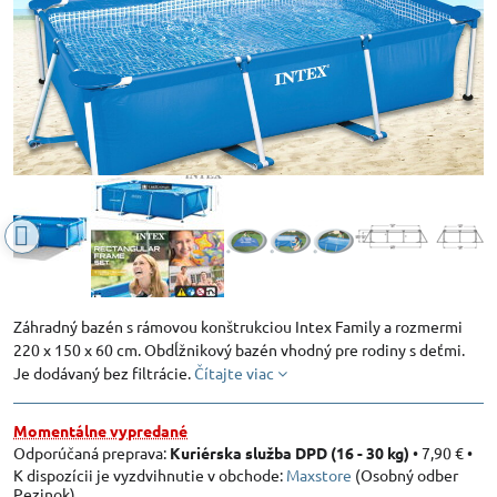
Záhradný bazén s rámovou konštrukciou Intex Family a rozmermi
220 x 150 x 60 cm. Obdĺžnikový bazén vhodný pre rodiny s deťmi.
Je dodávaný bez filtrácie.
Čítajte viac
Momentálne vypredané
Kuriérska služba DPD (16 - 30 kg)
•
7,90 €
•
Maxstore
(Osobný odber
Pezinok)