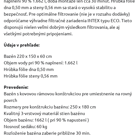
naplnení 90 % 1.662 l, doba montáže len cca 30 minút. Hrúbka fólie
dna 0,50 mm a steny 0,56 mm sa stará o vysokú stabilitu a
bezpečnosť. Pre optimálne filtrovanie (nie je v rozsahu dodávky)
odporúčame výhradne filtračné zariadenia INTEX typu ECO. Tieto
disponujú nielen veľmi dobrým výsledkom filtrovania, ale aj
všetkými potrebnými pripojeniami.
Údaje v prehľade:
Bazén 220 x 150 x 60 cm
Objem vody pri 90 % naplnení: 1.662 l
Hrúbka fólie dna 0,50 mm
Hrúbka fólie steny 0,56 mm
Prevedenie:
Bazén s kovovou rámovou konštrukciou pre umiestnenie na rovný
povrch
Rozmery pre konštrukciu bazénu: 250 x 180 cm
Kvalitný 3-vrstvový materiál stien bazénu
Objem bazénu: 1662 l ( pri 90 % napustení )
Nosnosť sedáku: 60 kg
Rozloženie bazéna zaberie približne 30 min.