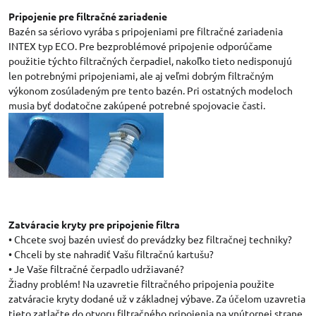
Pripojenie pre filtračné zariadenie
Bazén sa sériovo vyrába s pripojeniami pre filtračné zariadenia
INTEX typ ECO. Pre bezproblémové pripojenie odporúčame
použitie týchto filtračných čerpadiel, nakoľko tieto nedisponujú
len potrebnými pripojeniami, ale aj veľmi dobrým filtračným
výkonom zosúladeným pre tento bazén. Pri ostatných modeloch
musia byť dodatočne zakúpené potrebné spojovacie časti.
Zatváracie kryty pre pripojenie filtra
• Chcete svoj bazén uviesť do prevádzky bez filtračnej techniky?
• Chceli by ste nahradiť Vašu filtračnú kartušu?
• Je Vaše filtračné čerpadlo udržiavané?
Žiadny problém! Na uzavretie filtračného pripojenia použite
zatváracie kryty dodané už v základnej výbave. Za účelom uzavretia
tieto zatlačte do otvoru filtračného pripojenia na vnútornej strane