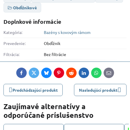
Obdĺžnikové
Doplnkové informácie
Kategória:
Bazény s kovovým rámom
Prevedenie:
Obdĺžnik
Filtrácia:
Bez filtrácie
Facebook
Twitter
Bluesky
Pinterest
Reddit
LinkedIn
WhatsApp
E-
mail
Predchádzajúci produkt
Nasledujúci produkt
Zaujímavé alternatívy a
odporúčané príslušenstvo