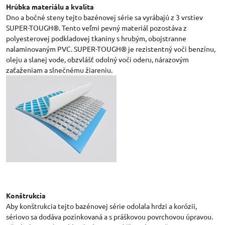
Hrúbka materiálu a kvalita
Dno a bočné steny tejto bazénovej série sa vyrábajú z 3 vrstiev
SUPER-TOUGH®. Tento veľmi pevný materiál pozostáva z
polyesterovej podkladovej tkaniny s hrubým, obojstranne
nalaminovaným PVC. SUPER-TOUGH® je rezistentný voči benzínu,
oleju a slanej vode, obzvlášť odolný voči oderu, nárazovým
zaťaženiam a slnečnému žiareniu.
Konštrukcia
Aby konštrukcia tejto bazénovej série odolala hrdzi a korózii,
sériovo sa dodáva pozinkovaná a s práškovou povrchovou úpravou.