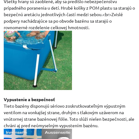
Všetky hrany sú zaoblené, aby sa predišlo nebezpečenstvu
prípadného poranenia u detí. Hrubé kolíky z POM plastu sa starajú o
bezpečnú aretáciu jednotlivých častí medzi sebou.<br>Zvislé
podpery nachádzajúce sa po obvode bazénu sa starajú o
rovnomerné rozdelenie celkovej hmotnosti.
Vypustenie a bezpečnosť
Tieto bazény disponujú sériovo zoskrutkovateľným výpustným
ventilom na vonkajšej strane, druhým s tlakovým uzáverom na
vnútornej strane bazénovej fólie. Toto slúži nielen bezpečnosti, ale
chráni aj pred neúmyselným vypustením bazénu.