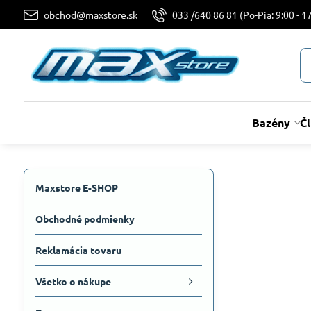
obchod@maxstore.sk
033 /640 86 81 (Po-Pia: 9:00 - 17
Bazény
Č
Maxstore E-SHOP
Obchodné podmienky
Reklamácia tovaru
Všetko o nákupe