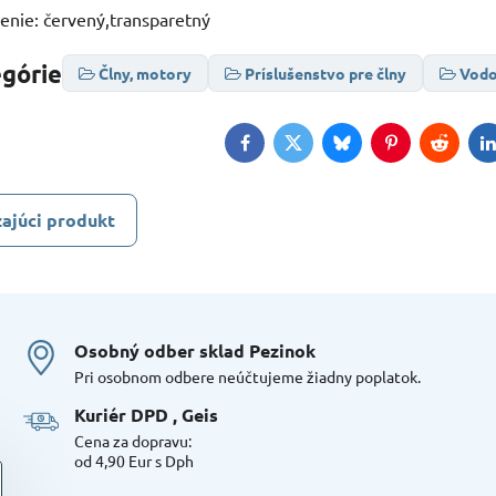
enie: červený,transparetný
egórie
Člny, motory
Príslušenstvo pre člny
Vodo
Facebook
Twitter
Bluesky
Pinterest
Reddit
L
ajúci produkt
Osobný odber sklad Pezinok
Pri osobnom odbere neúčtujeme žiadny poplatok.
Kuriér DPD , Geis
Cena za dopravu:
od 4,90 Eur s Dph