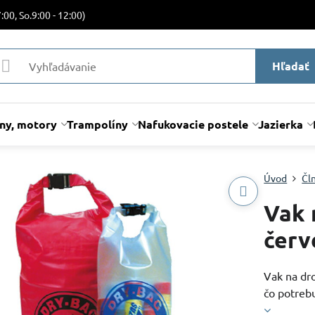
:00, So.9:00 - 12:00)
Hľadať
lny, motory
Trampolíny
Nafukovacie postele
Jazierka
Úvod
Čl
Vak 
červ
Vak na dr
čo potreb