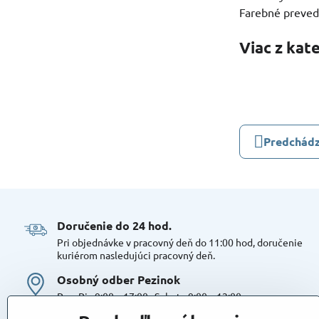
Farebné preved
Viac z kat
Predchádz
Doručenie do 24 hod​.
Pri objednávke v pracovný deň do 11:00 hod, doručenie
kuriérom nasledujúci pracovný deň.
Osobný odber Pezinok
Po – Pia 9:00 – 17:00 , Sobota 9:00 – 12:00
Možná platba kartou alebo v hotovosti. Bezproblémové a