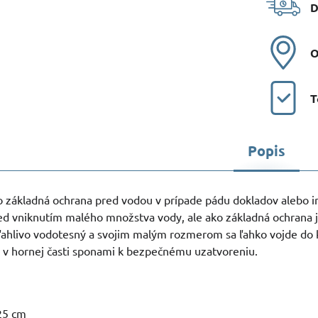
D
O
T
Popis
o základná ochrana pred vodou v prípade pádu dokladov alebo 
ed vniknutím malého množstva vody, ale ako základná ochrana j
ľahlivo vodotesný a svojim malým rozmerom sa ľahko vojde do 
 v hornej časti sponami k bezpečnému uzatvoreniu.
25 cm