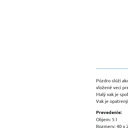
Púzdro slúži ak
vložené veci pr
Malý vak je spo
Vak je opatrený
Prevedenie:
Objem: 5 l
Rozmery: 40 x 