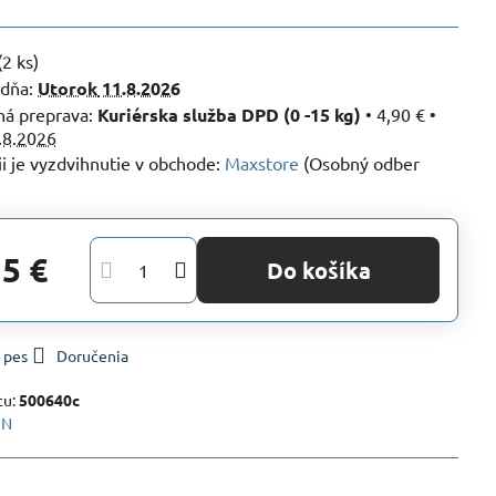
(
2
ks)
 dňa:
Utorok
11.8.2026
Kuriérska služba DPD (0 -15 kg)
•
4,90 €
•
.8.2026
Maxstore
(Osobný odber
15 €
Do košíka
 pes
Doručenia
tu:
500640c
FN