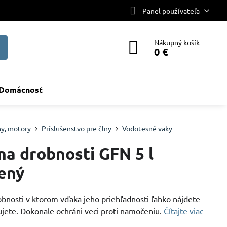
Panel používateľa
Nákupný košík
0 €
Domácnosť
ny, motory
Príslušenstvo pre člny
Vodotesné vaky
na drobnosti GFN 5 l
ený
obnosti v ktorom vďaka jeho priehľadnosti ľahko nájdete
ujete. Dokonale ochráni veci proti namočeniu.
Čítajte viac