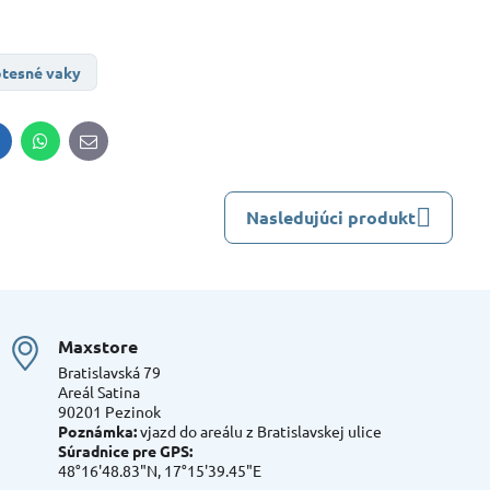
tesné vaky
inkedIn
WhatsApp
E-
mail
Nasledujúci produkt
Maxstore
Bratislavská 79
Areál Satina
90201 Pezinok
Poznámka:
vjazd do areálu z Bratislavskej ulice
Súradnice pre GPS:
48°16'48.83"N, 17°15'39.45"E