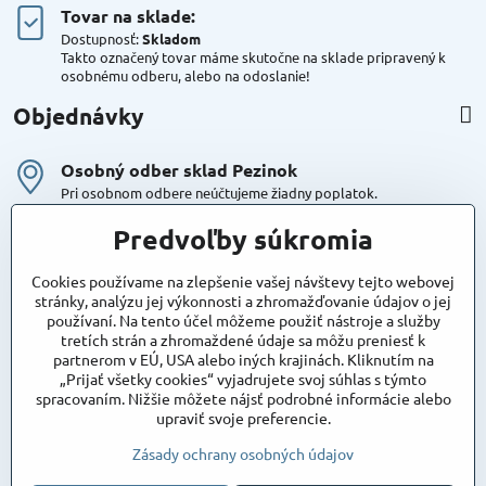
Tovar na sklade:
Dostupnosť:
Skladom
Takto označený tovar máme skutočne na sklade pripravený k
osobnému odberu, alebo na odoslanie!
Objednávky
Osobný odber sklad Pezinok
Pri osobnom odbere neúčtujeme žiadny poplatok.
Kuriér DPD , Geis
Predvoľby súkromia
Cena za dopravu:
od 4,90 Eur s Dph
Cookies používame na zlepšenie vašej návštevy tejto webovej
stránky, analýzu jej výkonnosti a zhromažďovanie údajov o jej
používaní. Na tento účel môžeme použiť nástroje a služby
Maxstore
tretích strán a zhromaždené údaje sa môžu preniesť k
Bratislavská 79
partnerom v EÚ, USA alebo iných krajinách. Kliknutím na
Areál Satina
„Prijať všetky cookies“ vyjadrujete svoj súhlas s týmto
90201 Pezinok
spracovaním. Nižšie môžete nájsť podrobné informácie alebo
Poznámka:
vjazd do areálu z Bratislavskej ulice
upraviť svoje preferencie.
Súradnice pre GPS:
48°16'48.83"N, 17°15'39.45"E
Zásady ochrany osobných údajov