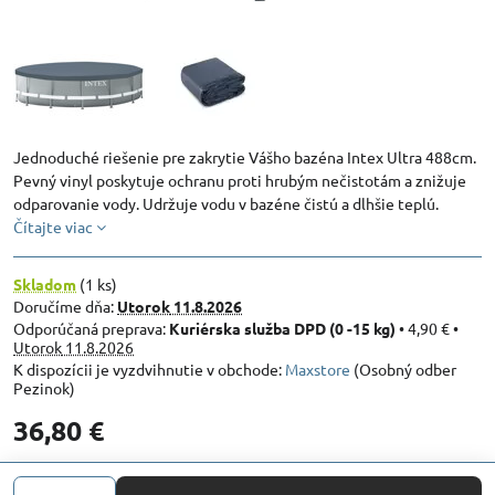
Jednoduché riešenie pre zakrytie Vášho bazéna Intex Ultra 488cm.
Pevný vinyl poskytuje ochranu proti hrubým nečistotám a znižuje
odparovanie vody. Udržuje vodu v bazéne čistú a dlhšie teplú.
Čítajte viac
Skladom
(
1
ks)
Doručíme dňa:
Utorok
11.8.2026
Kuriérska služba DPD (0 -15 kg)
•
4,90 €
•
Utorok
11.8.2026
Maxstore
(Osobný odber
Pezinok)
36,80 €