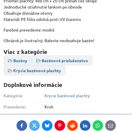
Priemer plachty: 488 cm + 20 cm presah cez okraje
Jednoduché utiahnutie lankom po obvode
Obsahuje drenážne otvory
Materiál: PE fólia odolná proti UV žiareniu
Farebné prevedenie: modrá
Obrázok je ilustračný. Balenie neobsahuje bazén!
Viac z kategórie
Bazény
Bazénové príslušenstvo
Krycie bazénové plachty
Doplnkové informácie
Kategória:
Krycie bazénové plachty
Prevedenie:
Kruh
Facebook
Twitter
Bluesky
Pinterest
Reddit
LinkedIn
WhatsApp
E-
mail