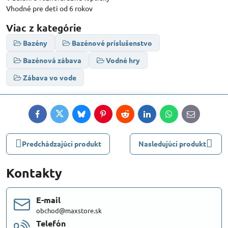
Vhodné pre deti od 6 rokov
Viac z kategórie
Bazény
Bazénové príslušenstvo
Bazénová zábava
Vodné hry
Zábava vo vode
Facebook
Twitter
Bluesky
Pinterest
Reddit
LinkedIn
WhatsApp
E-
mail
Predchádzajúci produkt
Nasledujúci produkt
Kontakty
E-mail
obchod@maxstore.sk
Telefón