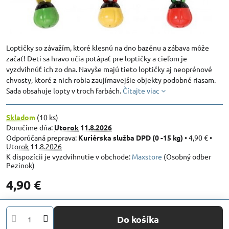
Loptičky so závažím, ktoré klesnú na dno bazénu a zábava môže
začať! Deti sa hravo učia potápať pre loptičky a cieľom je
vyzdvihnúť ich zo dna. Navyše majú tieto loptičky aj neoprénové
chvosty, ktoré z nich robia zaujímavejšie objekty podobné riasam.
Sada obsahuje lopty v troch farbách.
Čítajte viac
Skladom
(
10
ks)
Doručíme dňa:
Utorok
11.8.2026
Kuriérska služba DPD (0 -15 kg)
•
4,90 €
•
Utorok
11.8.2026
Maxstore
(Osobný odber
Pezinok)
4,90 €
Do košíka