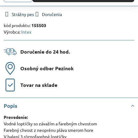
Strážny pes
Doručenia
kód produktu:
155503
Výrobca:
Intex
Doručenie do 24 hod​.
Osobný odber Pezinok
Tovar na sklade
Popis
Prevedenie:
Vodné loptičky so závažím a farebným chvostom
Farebný chvost z neoprénu pláva smerom hore
V balení 3 rôznofarebné loptičky