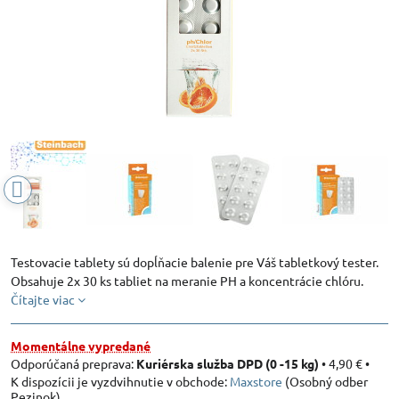
Testovacie tablety sú dopĺňacie balenie pre Váš tabletkový tester.
Obsahuje 2x 30 ks tabliet na meranie PH a koncentrácie chlóru.
Čítajte viac
Momentálne vypredané
Kuriérska služba DPD (0 -15 kg)
•
4,90 €
•
Maxstore
(Osobný odber
Pezinok)