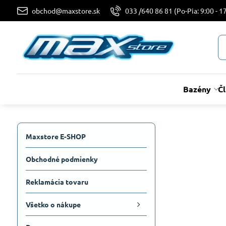
obchod@maxstore.sk
033 /640 86 81 (Po-Pia: 9:00 - 17
Bazény
Č
Maxstore E-SHOP
Obchodné podmienky
Reklamácia tovaru
Všetko o nákupe