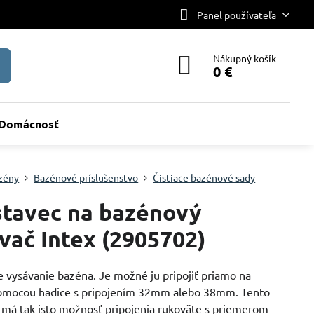
Panel používateľa
Nákupný košík
0 €
Domácnosť
zény
Bazénové príslušenstvo
Čistiace bazénové sady
tavec na bazénový
vač Intex (2905702)
e vysávanie bazéna. Je možné ju pripojiť priamo na
 pomocou hadice s pripojením 32mm alebo 38mm. Tento
 má tak isto možnosť pripojenia rukoväte s priemerom