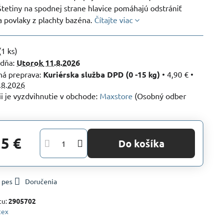
tetiny na spodnej strane hlavice pomáhajú odstrániť
a povlaky z plachty bazéna.
Čítajte viac
(
1
ks)
 dňa:
Utorok
11.8.2026
Kuriérska služba DPD (0 -15 kg)
•
4,90 €
•
.8.2026
Maxstore
(Osobný odber
15 €
Do košíka
 pes
Doručenia
tu:
2905702
tex