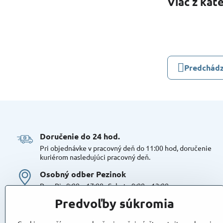
Viac z kat
Predchádz
Doručenie do 24 hod​.
Pri objednávke v pracovný deň do 11:00 hod, doručenie
kuriérom nasledujúci pracovný deň.
Osobný odber Pezinok
Po – Pia 9:00 – 17:00 , Sobota 9:00 – 12:00
Možná platba kartou alebo v hotovosti. Bezproblémové a
Predvoľby súkromia
bezplatné parkovanie, možnosť doplniť objednávku alebo
dokúpiť tovar na mieste. Odborné poradenstvo