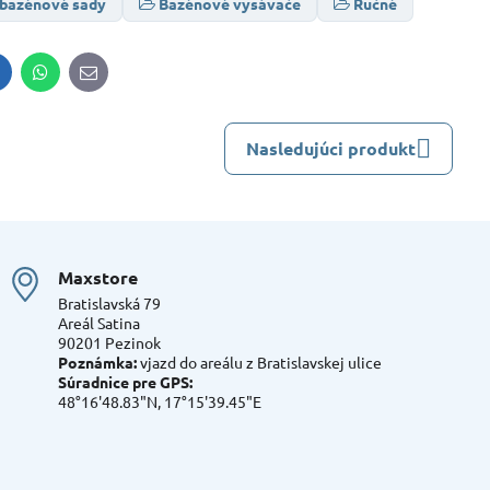
 bazénové sady
Bazénové vysávače
Ručné
inkedIn
WhatsApp
E-
mail
Nasledujúci produkt
Maxstore
Bratislavská 79
Areál Satina
90201 Pezinok
Poznámka:
vjazd do areálu z Bratislavskej ulice
Súradnice pre GPS:
48°16'48.83"N, 17°15'39.45"E