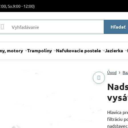
:00, So.9:00 - 12:00)
Hľadať
lny, motory
Trampolíny
Nafukovacie postele
Jazierka
Úvod
Ba
Nads
vysá
Hlavica pr
filtráciu
nadstavec