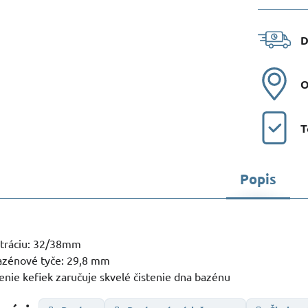
D
O
T
Popis
iltráciu: 32/38mm
bazénové tyče: 29,8 mm
enie kefiek zaručuje skvelé čistenie dna bazénu