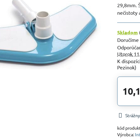
29,8mm. Š
nečistoty 
Skladom
Doručíme
Utorok
11
Pezinok)
10,
Strážny
kód produk
Výrobca:
In