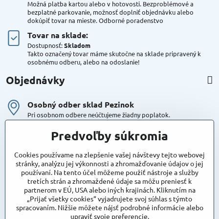
Možná platba kartou alebo v hotovosti. Bezproblémové a
bezplatné parkovanie, možnosť doplniť objednávku alebo
dokúpiť tovar na mieste. Odborné poradenstvo
Tovar na sklade:
Dostupnosť:
Skladom
Takto označený tovar máme skutočne na sklade pripravený k
osobnému odberu, alebo na odoslanie!
Objednávky
Osobný odber sklad Pezinok
Pri osobnom odbere neúčtujeme žiadny poplatok.
Kuriér DPD , Geis
Predvoľby súkromia
Cena za dopravu:
od 4,90 Eur s Dph
Cookies používame na zlepšenie vašej návštevy tejto webovej
stránky, analýzu jej výkonnosti a zhromažďovanie údajov o jej
používaní. Na tento účel môžeme použiť nástroje a služby
Maxstore
tretích strán a zhromaždené údaje sa môžu preniesť k
Bratislavská 79
partnerom v EÚ, USA alebo iných krajinách. Kliknutím na
Areál Satina
„Prijať všetky cookies“ vyjadrujete svoj súhlas s týmto
90201 Pezinok
spracovaním. Nižšie môžete nájsť podrobné informácie alebo
Poznámka:
vjazd do areálu z Bratislavskej ulice
upraviť svoje preferencie.