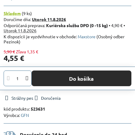
Skladom
(
9
ks)
Doručíme dňa:
Utorok
11.8.2026
Kuriérska služba DPD (0 -15 kg)
•
4,90 €
•
Utorok
11.8.2026
Maxstore
(Osobný odber
Pezinok)
5,90 €
Zľava
1,35 €
4,55 €
Do košíka
Strážny pes
Doručenia
kód produktu:
523631
Výrobca:
GFN
Doručenie do 24 hod​.