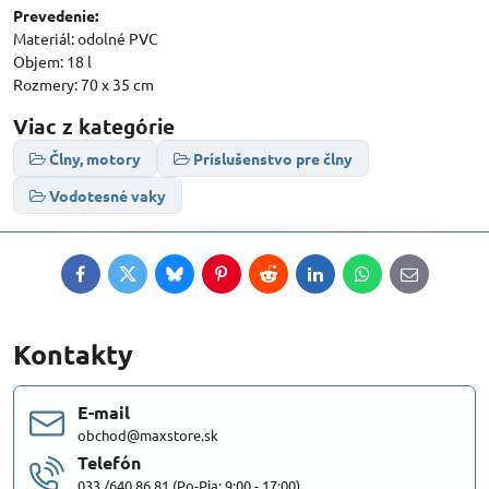
Prevedenie:
Materiál: odolné PVC
Objem: 18 l
Rozmery: 70 x 35 cm
Viac z kategórie
Člny, motory
Príslušenstvo pre člny
Vodotesné vaky
Facebook
Twitter
Bluesky
Pinterest
Reddit
LinkedIn
WhatsApp
E-
mail
Kontakty
E-mail
obchod@maxstore.sk
Telefón
033 /640 86 81 (Po-Pia: 9:00 - 17:00)