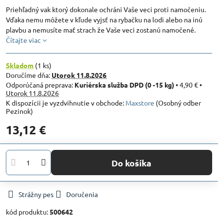
Priehľadný vak ktorý dokonale ochráni Vaše veci proti namočeniu.
Vďaka nemu môžete v kľude vyjsť na rybačku na lodi alebo na inú
plavbu a nemusíte mať strach že Vaše veci zostanú namočené.
Čítajte viac
Skladom
(
1
ks)
Doručíme dňa:
Utorok
11.8.2026
Kuriérska služba DPD (0 -15 kg)
•
4,90 €
•
Utorok
11.8.2026
Maxstore
(Osobný odber
Pezinok)
13,12 €
Do košíka
Strážny pes
Doručenia
kód produktu:
500642