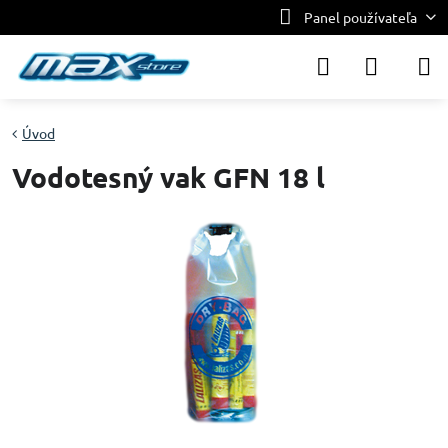
Panel používateľa
Úvod
Vodotesný vak GFN 18 l