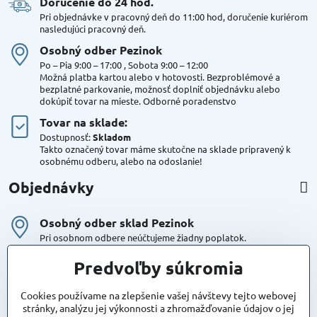
Doručenie do 24 hod​.
Pri objednávke v pracovný deň do 11:00 hod, doručenie kuriérom
nasledujúci pracovný deň.
Osobný odber Pezinok
Po – Pia 9:00 – 17:00 , Sobota 9:00 – 12:00
Možná platba kartou alebo v hotovosti. Bezproblémové a
bezplatné parkovanie, možnosť doplniť objednávku alebo
dokúpiť tovar na mieste. Odborné poradenstvo
Tovar na sklade:
Dostupnosť:
Skladom
Takto označený tovar máme skutočne na sklade pripravený k
osobnému odberu, alebo na odoslanie!
Objednávky
Osobný odber sklad Pezinok
Pri osobnom odbere neúčtujeme žiadny poplatok.
Kuriér DPD , Geis
Predvoľby súkromia
Cena za dopravu:
od 4,90 Eur s Dph
Cookies používame na zlepšenie vašej návštevy tejto webovej
stránky, analýzu jej výkonnosti a zhromažďovanie údajov o jej