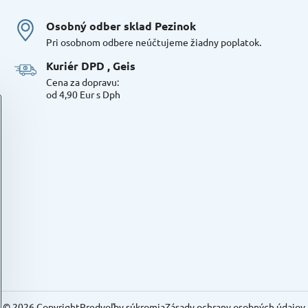
Osobný odber sklad Pezinok
Pri osobnom odbere neúčtujeme žiadny poplatok.
Kuriér DPD , Geis
Cena za dopravu:
od 4,90 Eur s Dph
©
2026
Copyright
Predvoľby súkromia
Zásady ochrany osobných údajov