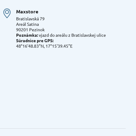
Maxstore
Bratislavská 79
Areál Satina
90201 Pezinok
Poznámka:
vjazd do areálu z Bratislavskej ulice
Súradnice pre GPS:
48°16'48.83"N, 17°15'39.45"E