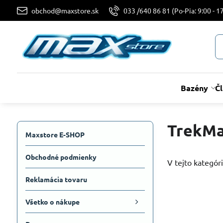
obchod@maxstore.sk
033 /640 86 81 (Po-Pia: 9:00 - 17
Bazény
Č
TrekMa
Maxstore E-SHOP
Obchodné podmienky
V tejto kategóri
Reklamácia tovaru
Všetko o nákupe