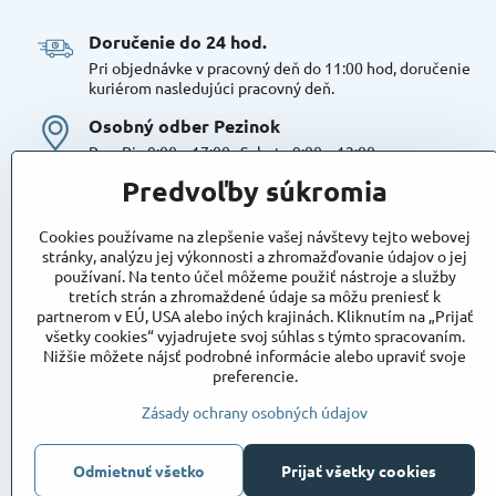
Doručenie do 24 hod​.
Pri objednávke v pracovný deň do 11:00 hod, doručenie
kuriérom nasledujúci pracovný deň.
Osobný odber Pezinok
Po – Pia 9:00 – 17:00 , Sobota 9:00 – 12:00
Možná platba kartou alebo v hotovosti. Bezproblémové a
Predvoľby súkromia
bezplatné parkovanie, možnosť doplniť objednávku alebo
dokúpiť tovar na mieste. Odborné poradenstvo
Cookies používame na zlepšenie vašej návštevy tejto webovej
Tovar na sklade:
stránky, analýzu jej výkonnosti a zhromažďovanie údajov o jej
používaní. Na tento účel môžeme použiť nástroje a služby
Dostupnosť:
Skladom
tretích strán a zhromaždené údaje sa môžu preniesť k
Takto označený tovar máme skutočne na sklade
partnerom v EÚ, USA alebo iných krajinách. Kliknutím na „Prijať
pripravený k osobnému odberu, alebo na odoslanie!
všetky cookies“ vyjadrujete svoj súhlas s týmto spracovaním.
Nižšie môžete nájsť podrobné informácie alebo upraviť svoje
Objednávky
preferencie.
Stav objednávky
Zásady ochrany osobných údajov
Odmietnuť všetko
Prijať všetky cookies