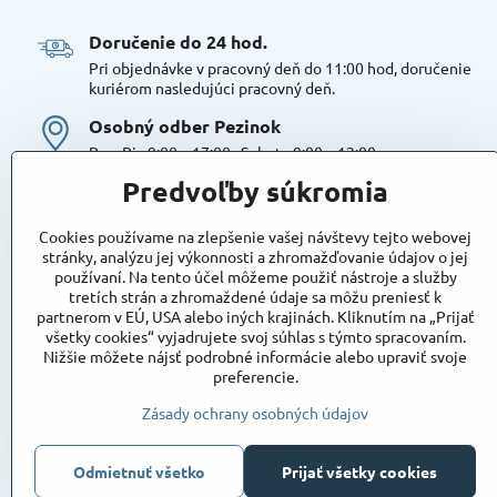
Doručenie do 24 hod​.
Pri objednávke v pracovný deň do 11:00 hod, doručenie
kuriérom nasledujúci pracovný deň.
Osobný odber Pezinok
Po – Pia 9:00 – 17:00 , Sobota 9:00 – 12:00
Možná platba kartou alebo v hotovosti. Bezproblémové a
Predvoľby súkromia
bezplatné parkovanie, možnosť doplniť objednávku alebo
dokúpiť tovar na mieste. Odborné poradenstvo
Cookies používame na zlepšenie vašej návštevy tejto webovej
Tovar na sklade:
stránky, analýzu jej výkonnosti a zhromažďovanie údajov o jej
používaní. Na tento účel môžeme použiť nástroje a služby
Dostupnosť:
Skladom
tretích strán a zhromaždené údaje sa môžu preniesť k
Takto označený tovar máme skutočne na sklade
partnerom v EÚ, USA alebo iných krajinách. Kliknutím na „Prijať
pripravený k osobnému odberu, alebo na odoslanie!
všetky cookies“ vyjadrujete svoj súhlas s týmto spracovaním.
Nižšie môžete nájsť podrobné informácie alebo upraviť svoje
Objednávky
preferencie.
Stav objednávky
Zásady ochrany osobných údajov
Odmietnuť všetko
Prijať všetky cookies