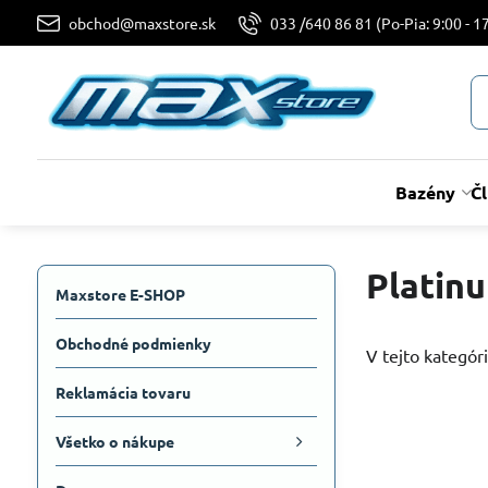
obchod@maxstore.sk
033 /640 86 81 (Po-Pia: 9:00 - 17
Bazény
Č
Platin
Maxstore E-SHOP
Obchodné podmienky
V tejto kategóri
Reklamácia tovaru
Všetko o nákupe