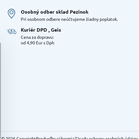
Osobný odber sklad Pezinok
Pri osobnom odbere neúčtujeme žiadny poplatok.
Kuriér DPD , Geis
Cena za dopravu:
od 4,90 Eur s Dph
©
2026
Copyright
Predvoľby súkromia
Zásady ochrany osobných údajov