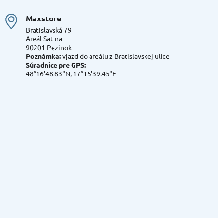
Maxstore
Bratislavská 79
Areál Satina
90201 Pezinok
Poznámka:
vjazd do areálu z Bratislavskej ulice
Súradnice pre GPS:
48°16'48.83"N, 17°15'39.45"E