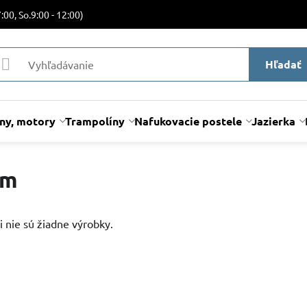
:00, So.9:00 - 12:00)
Hľadať
lny, motory
Trampolíny
Nafukovacie postele
Jazierka
um
i nie sú žiadne výrobky.