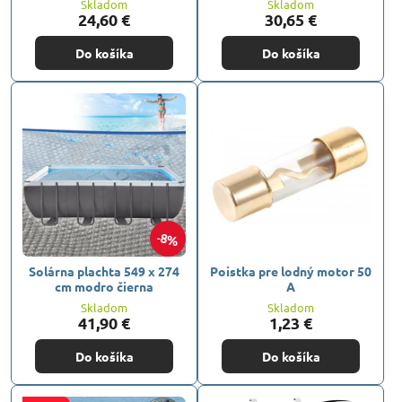
Skladom
Skladom
24,60 €
30,65 €
Do košíka
Do košíka
8%
Solárna plachta 549 x 274
Poistka pre lodný motor 50
cm modro čierna
A
Skladom
Skladom
41,90 €
1,23 €
Do košíka
Do košíka