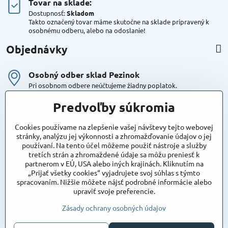
Tovar na sklade:
Dostupnosť:
Skladom
Takto označený tovar máme skutočne na sklade pripravený k
osobnému odberu, alebo na odoslanie!
Objednávky
Osobný odber sklad Pezinok
Pri osobnom odbere neúčtujeme žiadny poplatok.
Kuriér DPD , Geis
Predvoľby súkromia
Cena za dopravu:
od 4,90 Eur s Dph
Cookies používame na zlepšenie vašej návštevy tejto webovej
stránky, analýzu jej výkonnosti a zhromažďovanie údajov o jej
používaní. Na tento účel môžeme použiť nástroje a služby
Maxstore
tretích strán a zhromaždené údaje sa môžu preniesť k
Bratislavská 79
partnerom v EÚ, USA alebo iných krajinách. Kliknutím na
Areál Satina
„Prijať všetky cookies“ vyjadrujete svoj súhlas s týmto
90201 Pezinok
spracovaním. Nižšie môžete nájsť podrobné informácie alebo
Poznámka:
vjazd do areálu z Bratislavskej ulice
upraviť svoje preferencie.
Súradnice pre GPS:
48°16'48.83"N, 17°15'39.45"E
Zásady ochrany osobných údajov