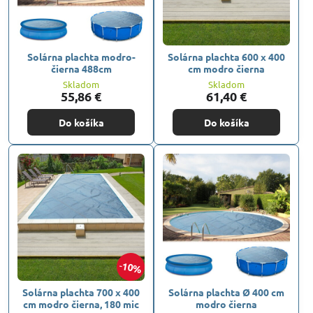
Solárna plachta modro-
Solárna plachta 600 x 400
čierna 488cm
cm modro čierna
Skladom
Skladom
55,86 €
61,40 €
Do košíka
Do košíka
10%
Solárna plachta 700 x 400
Solárna plachta Ø 400 cm
cm modro čierna, 180 mic
modro čierna