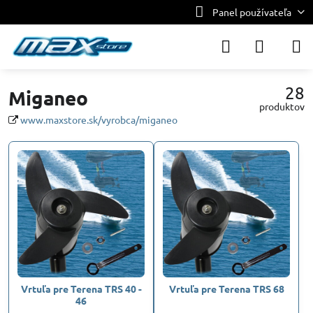
Panel používateľa
28
Miganeo
produktov
www.maxstore.sk/vyrobca/miganeo
Vrtuľa pre Terena TRS 40 -
Vrtuľa pre Terena TRS 68
46