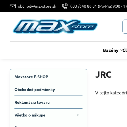
obchod@maxstore.sk
033 /640 86 81 (Po-Pia: 9:00 - 17
Bazény
Č
JRC
Maxstore E-SHOP
Obchodné podmienky
V tejto kategóri
Reklamácia tovaru
Všetko o nákupe