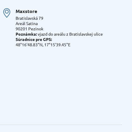
Maxstore
Bratislavská 79
Areál Satina
90201 Pezinok
Poznámka:
vjazd do areálu z Bratislavskej ulice
Súradnice pre GPS:
48°16'48.83"N, 17°15'39.45"E