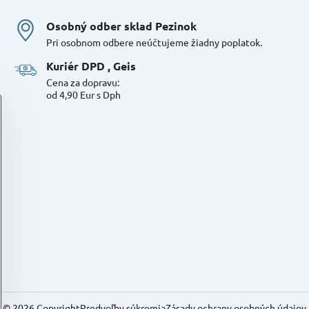
Osobný odber sklad Pezinok
Pri osobnom odbere neúčtujeme žiadny poplatok.
Kuriér DPD , Geis
Cena za dopravu:
od 4,90 Eur s Dph
©
2026
Copyright
Predvoľby súkromia
Zásady ochrany osobných údajov