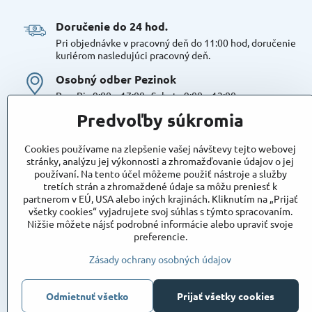
Doručenie do 24 hod​.
Pri objednávke v pracovný deň do 11:00 hod, doručenie
kuriérom nasledujúci pracovný deň.
Osobný odber Pezinok
Po – Pia 9:00 – 17:00 , Sobota 9:00 – 12:00
Možná platba kartou alebo v hotovosti. Bezproblémové a
Predvoľby súkromia
bezplatné parkovanie, možnosť doplniť objednávku alebo
dokúpiť tovar na mieste. Odborné poradenstvo
Cookies používame na zlepšenie vašej návštevy tejto webovej
Tovar na sklade:
stránky, analýzu jej výkonnosti a zhromažďovanie údajov o jej
používaní. Na tento účel môžeme použiť nástroje a služby
Dostupnosť:
Skladom
tretích strán a zhromaždené údaje sa môžu preniesť k
Takto označený tovar máme skutočne na sklade
partnerom v EÚ, USA alebo iných krajinách. Kliknutím na „Prijať
pripravený k osobnému odberu, alebo na odoslanie!
všetky cookies“ vyjadrujete svoj súhlas s týmto spracovaním.
Nižšie môžete nájsť podrobné informácie alebo upraviť svoje
Objednávky
preferencie.
Stav objednávky
Zásady ochrany osobných údajov
Odmietnuť všetko
Prijať všetky cookies